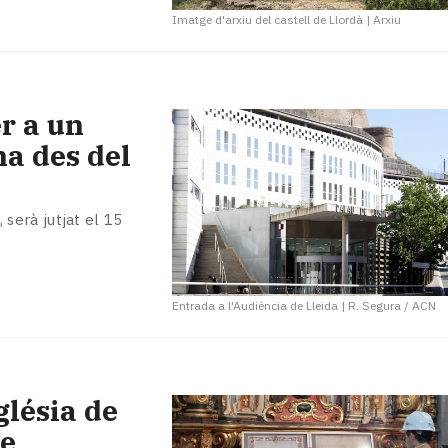
Imatge d'arxiu del castell de Llordà
|
Arxiu
r a un
a des del
 serà jutjat el 15
Entrada a l'Audiència de Lleida
|
R. Segura / ACN
glésia de
de