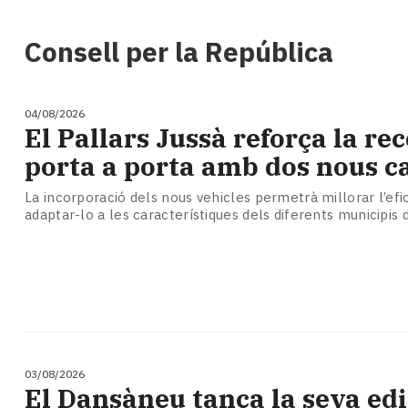
i
turisme
Consell per la República
Cultura
Esports
Mai
04/08/2026
tant!
El Pallars Jussà reforça la rec
TV
porta a porta amb dos nous 
i
mitjans
La incorporació dels nous vehicles permetrà millorar l’efic
El
adaptar-lo a les característiques dels diferents municipis
temps
Reportatges
Entrevistes
Enquestes
A
escena!
Dis
la
03/08/2026
teva!
​El Dansàneu tanca la seva ed