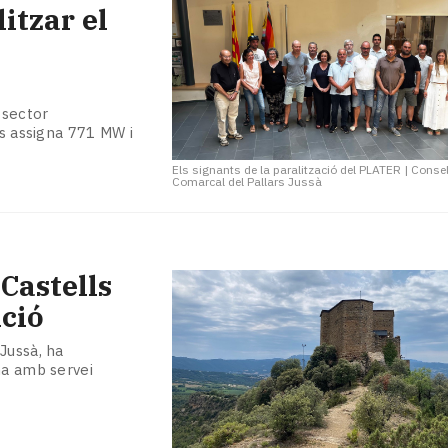
litzar el
 sector
ls assigna 771 MW i
Els signants de la paralització del PLATER
|
Consel
Comarcal del Pallars Jussà
 Castells
ició
Jussà, ha
na amb servei