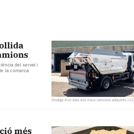
ollida
camions
iència del servei i
 de la comarca
Imatge d'un dels dos nous camions adquirits
|
CC
ició més