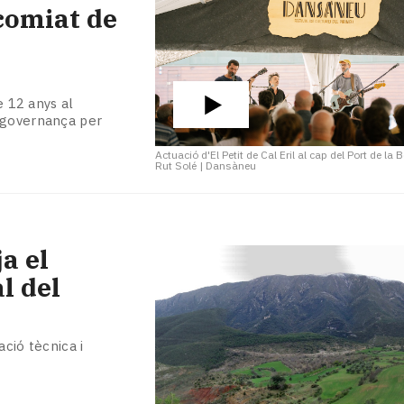
comiat de
e 12 anys al
a governança per
Actuació d'El Petit de Cal Eril al cap del Port de la
Rut Solé | Dansàneu
a el
l del
ció tècnica i