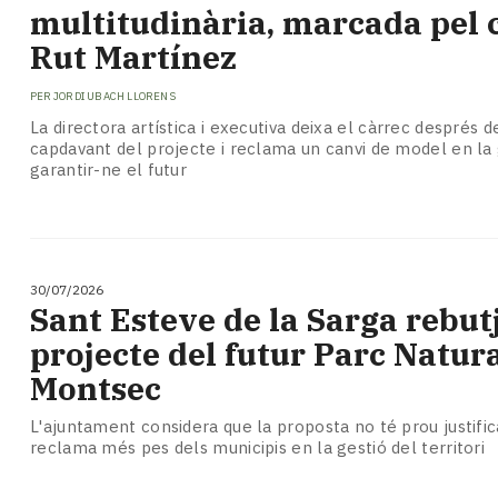
Subscriptors
multitudinària, marcada pel 
La
Rut Martínez
newsletter
del
PER
JORDI UBACH LLORENS
Pallars
La directora artística i executiva deixa el càrrec després d
Contingut
capdavant del projecte i reclama un canvi de model en l
patrocinat
garantir-ne el futur
Lo
més
llegit...
Editorial
30/07/2026
Sant Esteve de la Sarga rebutj
projecte del futur Parc Natura
Montsec
L'ajuntament considera que la proposta no té prou justifica
reclama més pes dels municipis en la gestió del territori