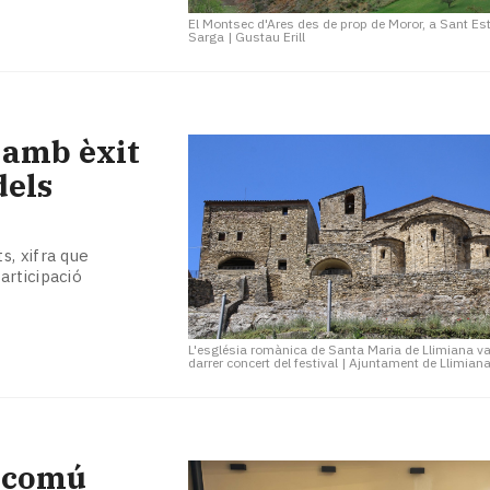
El Montsec d'Ares des de prop de Moror, a Sant Est
Sarga
|
Gustau Erill
 amb èxit
dels
s, xifra que
articipació
L'església romànica de Santa Maria de Llimiana va 
darrer concert del festival
|
Ajuntament de Llimian
t comú