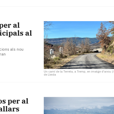
per al
cipals al
cions als nou
ran
Un camí de la Terreta, a Tremp, en imatge d'arxiu
|
de Lleida
s per al
allars