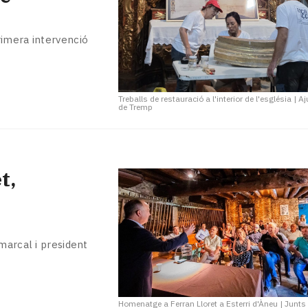
rimera intervenció
Treballs de restauració a l'interior de l'església
|
Aj
de Tremp
t,
marcal i president
Homenatge a Ferran Lloret a Esterri d'Àneu
|
Junts