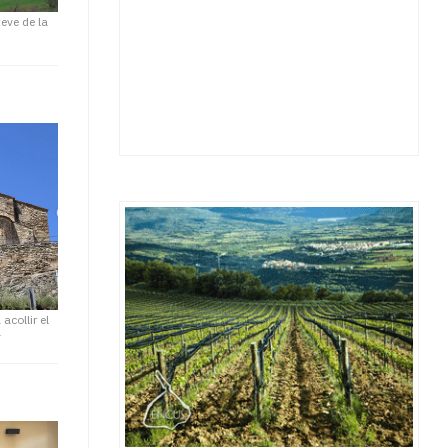
eve de la
acollir el
a