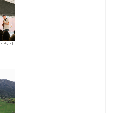
 Bonaigua
|