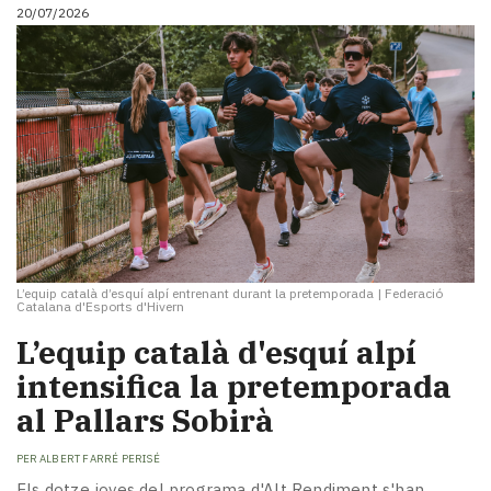
20/07/2026
L’equip català d’esquí alpí entrenant durant la pretemporada
|
Federació
Catalana d'Esports d'Hivern
L’equip català d'esquí alpí
intensifica la pretemporada
al Pallars Sobirà
PER
ALBERT FARRÉ PERISÉ
Els dotze joves del programa d'Alt Rendiment s'han