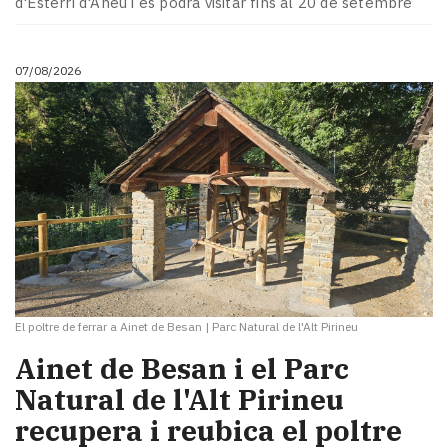
d'Esterri d'Àneu i es podrà visitar fins al 20 de setembre
Subscriptors
La
newsletter
07/08/2026
del
Pallars
Contingut
patrocinat
Lo
més
llegit...
Editorial
El poltre de ferrar a Ainet de Besan
|
Parc Natural de l'Alt Pirineu
Ainet de Besan i el Parc
Natural de l'Alt Pirineu
recupera i reubica el poltre