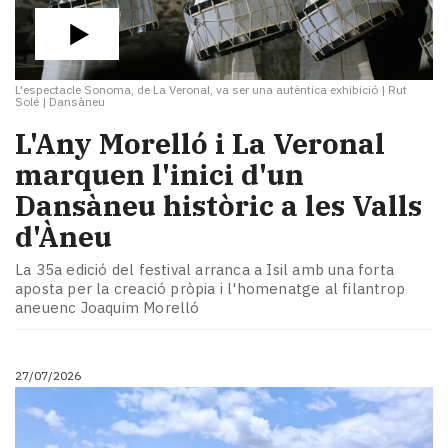
L'espectacle Sonoma, de La Veronal, va ser una autèntica exhibició
|
Rut
Solé | Dansàneu
L'Any Morelló i La Veronal
marquen l'inici d'un
Dansàneu històric a les Valls
d'Àneu
La 35a edició del festival arranca a Isil amb una forta
aposta per la creació pròpia i l'homenatge al filantrop
aneuenc Joaquim Morelló
27/07/2026