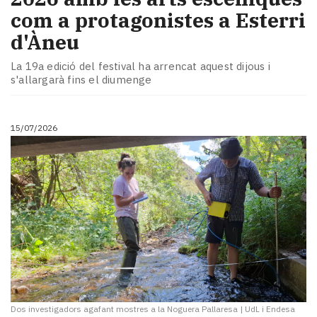
com a protagonistes a Esterri
d'Àneu
La 19a edició del festival ha arrencat aquest dijous i
s'allargarà fins el diumenge
15/07/2026
Dos investigadors agafant mostres a la Noguera Pallaresa
|
UdL i Endesa