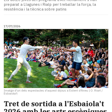
preparat a Llagunes i Rialp per treballar la força, la
resistència i la tècnica sobre patins
17/07/2026
Imatge d'un dels espectacles d'aquest dijous a Esterri d'Àneu
|
O. Riart /
Esbaiola't
Tret de sortida a l'Esbaiola't
2026 amb les arts escèniques