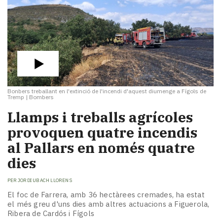
Bonbers treballant en l'extinció de l'incendi d'aquest diumenge a Fígols de
Tremp
|
Bombers
Llamps i treballs agrícoles
provoquen quatre incendis
al Pallars en només quatre
dies
PER
JORDI UBACH LLORENS
El foc de Farrera, amb 36 hectàrees cremades, ha estat
el més greu d'uns dies amb altres actuacions a Figuerola,
Ribera de Cardós i Fígols