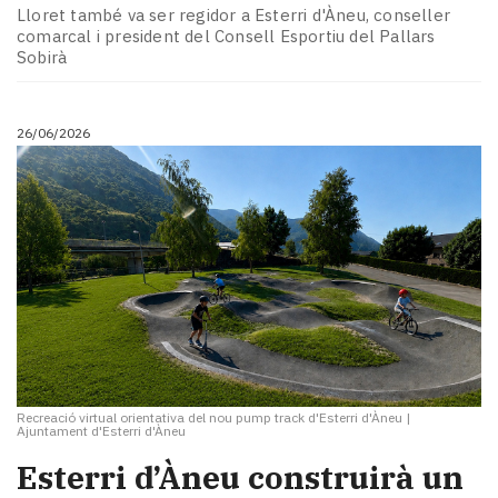
Lloret també va ser regidor a Esterri d'Àneu, conseller
comarcal i president del Consell Esportiu del Pallars
Sobirà
26/06/2026
Recreació virtual orientativa del nou pump track d'Esterri d'Àneu
|
Ajuntament d'Esterri d'Àneu
Esterri d’Àneu construirà un