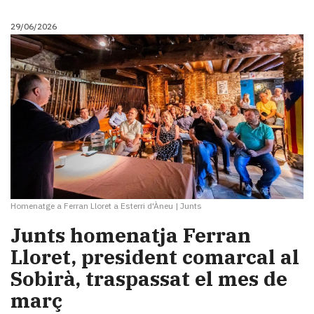
29/06/2026
Homenatge a Ferran Lloret a Esterri d'Àneu
|
Junts
Junts homenatja Ferran
Lloret, president comarcal al
Sobirà, traspassat el mes de
març