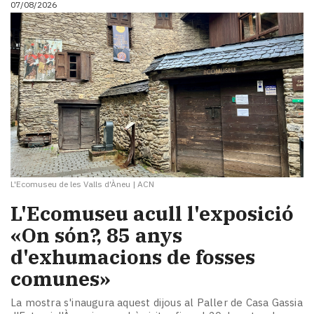
07/08/2026
i
turisme
Cultura
Esports
Mai
tant!
TV
i
mitjans
El
temps
L'Ecomuseu de les Valls d'Àneu
|
ACN
Reportatges
Entrevistes
L'Ecomuseu acull l'exposició
Enquestes
«On són?, 85 anys
A
d'exhumacions de fosses
escena!
Dis
comunes»
la
teva!
La mostra s'inaugura aquest dijous al Paller de Casa Gassia