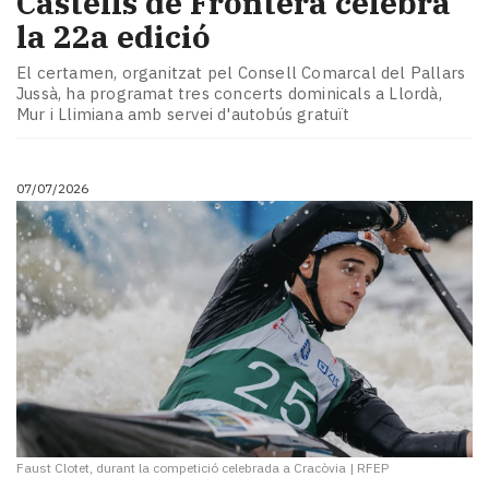
Castells de Frontera celebra
la 22a edició
El certamen, organitzat pel Consell Comarcal del Pallars
Jussà, ha programat tres concerts dominicals a Llordà,
Mur i Llimiana amb servei d'autobús gratuït
07/07/2026
Faust Clotet, durant la competició celebrada a Cracòvia
|
RFEP