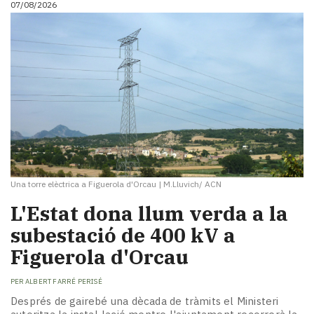
07/08/2026
i
turisme
Cultura
Esports
Mai
tant!
TV
i
mitjans
El
temps
Una torre elèctrica a Figuerola d'Orcau
|
M.Lluvich/ ACN
Reportatges
Entrevistes
L'Estat dona llum verda a la
Enquestes
subestació de 400 kV a
A
Figuerola d'Orcau
escena!
Dis
PER
ALBERT FARRÉ PERISÉ
la
teva!
Després de gairebé una dècada de tràmits el Ministeri