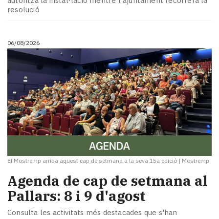
autoritza la instal·lació mentre l'ajuntament recorrerà la
Subscriptors
resolució
La
newsletter
del
06/08/2026
Pallars
Contingut
patrocinat
Lo
més
llegit...
Editorial
El Mostremp arriba aquest cap de setmana a la seva 15a edició
|
Mostremp
Agenda de cap de setmana al
Pallars: 8 i 9 d'agost
Consulta les activitats més destacades que s'han