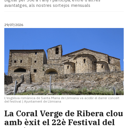
avantatges, als nostres sortejos mensuals
29/07/2026
L'església romànica de Santa Maria de Llimiana va acollir el darrer concert
del festival
|
Ajuntament de Llimiana
La Coral Verge de Ribera clou
amb èxit el 22è Festival del