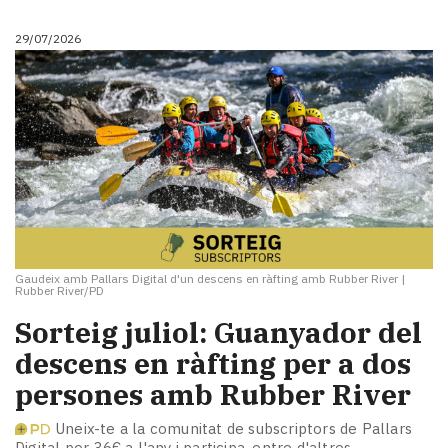
29/07/2026
Gaudeix amb Pallars Digital d'un descens en ràfting amb Rubber River
|
Rubber River/PD
Sorteig juliol: Guanyador del
descens en ràfting per a dos
persones amb Rubber River
Uneix-te a la comunitat de subscriptors de Pallars
Digital per 36€ a l'any i participa, entre d'altres