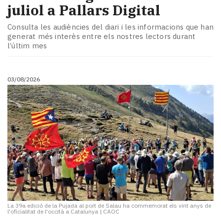
juliol a Pallars Digital
Consulta les audiències del diari i les informacions que han
generat més interès entre els nostres lectors durant
l’últim mes
03/08/2026
La 39a edició de la Pujada al port de Salau ha commemorat els vint anys de
l'oficialitat de l'occità a Catalunya
|
CAOC