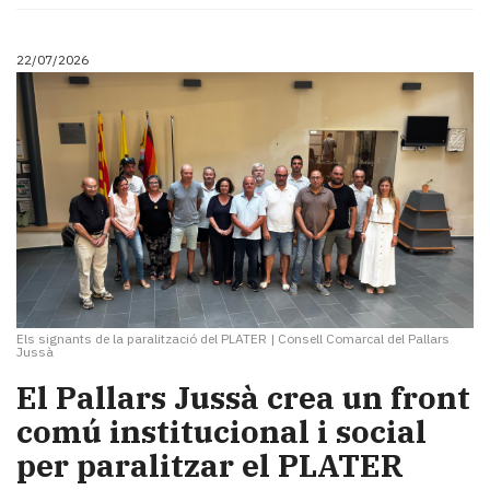
22/07/2026
Els signants de la paralització del PLATER
|
Consell Comarcal del Pallars
Jussà
El Pallars Jussà crea un front
comú institucional i social
per paralitzar el PLATER