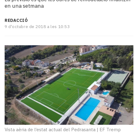
i
en una setmana
turisme
Cultura
REDACCIÓ
Esports
9 d'octubre de 2018 a les 10:53
Mai
tant!
TV
i
mitjans
El
temps
Reportatges
Entrevistes
Enquestes
A
escena!
Dis
la
Vista aèria de l’estat actual del Pedrasanta
|
EF Tremp
teva!