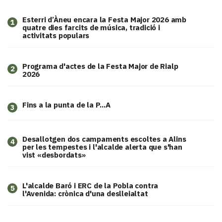
Esterri d’Àneu encara la Festa Major 2026 amb
1
quatre dies farcits de música, tradició i
activitats populars
Programa d'actes de la Festa Major de Rialp
2
2026
Fins a la punta de la P...A
3
​Desallotgen dos campaments escoltes a Alins
4
per les tempestes i l'alcalde alerta que s'han
vist «desbordats»
L'alcalde Baró i ERC de la Pobla contra
5
l'Avenida: crònica d'una deslleialtat