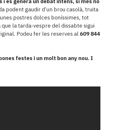
s i es genera un debat intens, si més no
ada podent gaudir d’un brou casolà, truita
i unes postres dolces boníssimes, tot
a que la tarda-vespre del dissabte sigui
riginal. Podeu fer les reserves al
609 844
bones festes i un molt bon any nou. I