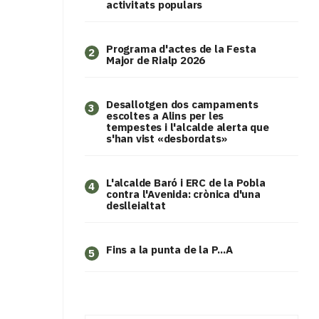
activitats populars
Programa d'actes de la Festa
2
Major de Rialp 2026
​Desallotgen dos campaments
3
escoltes a Alins per les
tempestes i l'alcalde alerta que
s'han vist «desbordats»
L'alcalde Baró i ERC de la Pobla
4
contra l'Avenida: crònica d'una
deslleialtat
Fins a la punta de la P...A
5