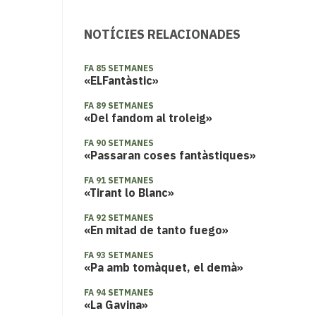
NOTÍCIES RELACIONADES
FA 85 SETMANES
«ELFantàstic»
FA 89 SETMANES
«Del fandom al troleig»
FA 90 SETMANES
«Passaran coses fantàstiques»
FA 91 SETMANES
«Tirant lo Blanc»
FA 92 SETMANES
«En mitad de tanto fuego»
FA 93 SETMANES
«Pa amb tomàquet, el demà»
FA 94 SETMANES
«La Gavina»