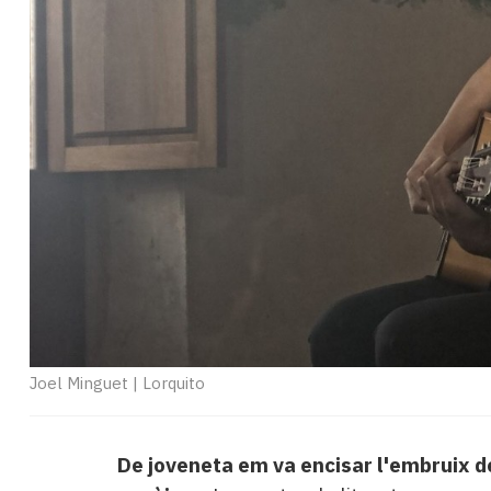
Subscriptors
La
newsletter
del
Pallars
Contingut
patrocinat
Lo
més
llegit...
Editorial
Joel Minguet
|
Lorquito
De joveneta em va encisar l'embruix de