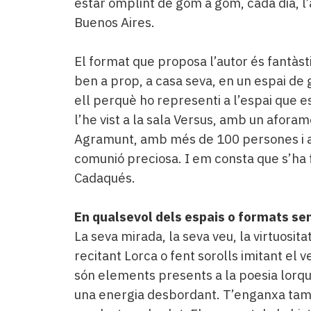
estar omplint de gom a gom, cada dia, l’
Buenos Aires.
El format que proposa l’autor és fantàsti
ben a prop, a casa seva, en un espai de 
ell perquè ho representi a l’espai que e
l’he vist a la sala Versus, amb un afora
Agramunt, amb més de 100 persones i a
comunió preciosa. I em consta que s’ha f
Cadaqués.
En qualsevol dels espais o formats se
La seva mirada, la seva veu, la virtuosita
recitant Lorca o fent sorolls imitant el v
són elements presents a la poesia lorqu
una energia desbordant. T’enganxa tam