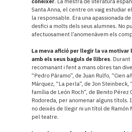
conèixer
. La mestra de literatura espan
Santa Anna, el centre on vaig estudiar 
la responsable. Era una apassionada de 
desfici a molts dels seus alumnes. No pu
afectuosament l’anomenàvem els compa
La meva afició per llegir la va motiva
amb els seus baguls de llibres
. Durant
recomanant i fent a mans obres tan dive
“Pedro Páramo”, de Juan Rulfo, “Cien añ
Márquez, “La perla”, de Jon Steinbeck, 
família de León Roch”, de Benito Pérez 
Rodoreda, per anomenar alguns títols. I, 
no deixés de llegir ni un títol de Ramón
pel teatre.