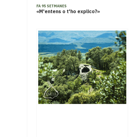
FA 95 SETMANES
«M'entens o t'ho explico?»