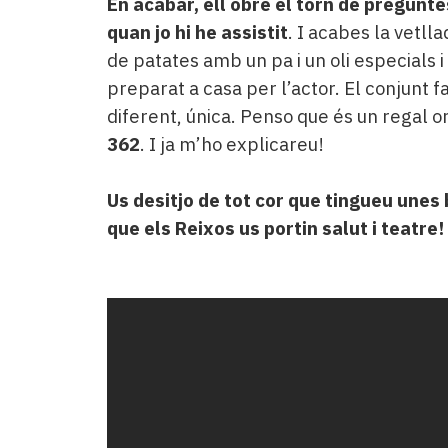
En acabar, ell obre el torn de pregunte
quan jo hi he assistit
. I acabes la vetll
de patates amb un pa i un oli especials 
preparat a casa per l’actor. El conjunt f
diferent, única. Penso que és un regal o
362
. I ja m’ho explicareu!
Us desitjo de tot cor que tingueu unes 
que els Reixos us portin salut i teatre!