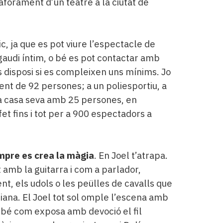
aforament d’un teatre a la ciutat de
c, ja que es pot viure l’espectacle de
gaudi íntim, o bé es pot contactar amb
s disposi si es compleixen uns mínims. Jo
ment de 92 persones; a un poliesportiu, a
 casa seva amb 25 persones, en
et fins i tot per a 900 espectadors a
mpre es crea la màgia
. En Joel t’atrapa.
t amb la guitarra i com a parlador,
ent, els udols o les peülles de cavalls que
iana. El Joel tot sol omple l’escena amb
bé com exposa amb devoció el fil