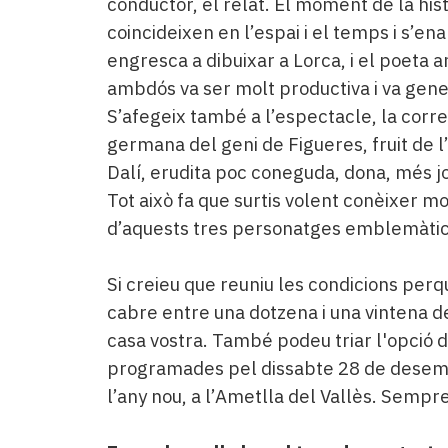
conductor, el relat. El moment de la hist
coincideixen en l’espai i el temps i s’e
engresca a dibuixar a Lorca, i el poeta a
ambdós va ser molt productiva i va gener
S’afegeix també a l’espectacle, la corre
germana del geni de Figueres, fruit de l’
Dalí, erudita poc coneguda, dona, més j
Tot això fa que surtis volent conèixer mol
d’aquests tres personatges emblemàtics
Si creieu que reuniu les condicions perq
cabre entre una dotzena i una vintena d
casa vostra. També podeu triar l'opció d
programades pel dissabte 28 de desembr
l’any nou, a l’Ametlla del Vallès. Sempre