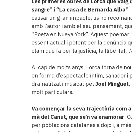
Les primeres obres de Lorca que vaig 
sangre” i “La casa de Bernarda Alba”
.
causar un gran impacte, us ho recomano. 
amb l’autor i amb el seu pensament, que
“Poeta en Nueva York”. Aquest poemari s
essent actual i potent per la denúncia qu
clam que fa per la justícia, la llibertat, l
Al cap de molts anys, Lorca torna de nou
en forma d’espectacle íntim, sanador i p
dramatitzat i musicat pel
Joel Minguet
,
molt particulars.
Va començar la seva trajectòria com a O
mà del Canut, que se’n va enamorar
. C
per poblacions catalanes a dojo i, a més