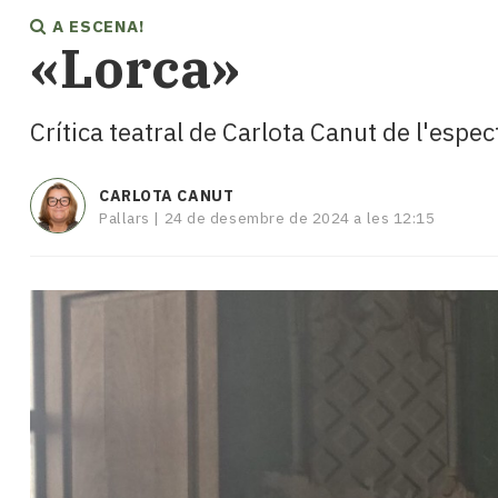
i
A ESCENA!
turisme
«Lorca»
Cultura
Esports
Mai
Crítica teatral de Carlota Canut de l'espe
tant!
TV
i
CARLOTA CANUT
Pallars |
24 de desembre de 2024 a les 12:15
mitjans
El
temps
Reportatges
Entrevistes
Enquestes
A
escena!
Dis
la
teva!