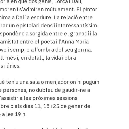
òria en que dos genis, Lorca i Dalí,
namoren i s’admiren mútuament. El pintor
nima a Dalí a escriure. La relació entre
ar un epistolari dens i interessantíssim.
spondència sorgida entre el granadí i la
amistat entre el poeta i l’Anna Maria
ove i sempre a l’ombra del seu germà.
t més i, en detall, la vida i obra
 i únics.
uè teniu una sala o menjador on hi puguin
e persones, no dubteu de gaudir-ne a
’assistir a les pròximes sessions
e o els dies 11, 18 i 25 de gener de
 a les 19 h.