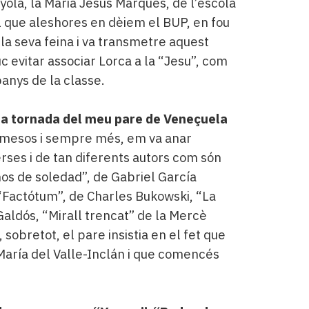
yola, la Maria Jesús Marqués, de l’escola
el que aleshores en dèiem el BUP, en fou
la seva feina i va transmetre aquest
c evitar associar Lorca a la “Jesu”, com
nys de la classe.
r la tornada del meu pare de Veneçuela
 mesos i sempre més, em va anar
rses i de tan diferents autors com són
os de soledad”, de Gabriel García
“Factótum”, de Charles Bukowski, “La
Galdós, “Mirall trencat” de la Mercè
sobretot, el pare insistia en el fet que
 María del Valle-Inclán i que comencés