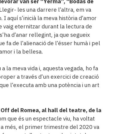
devorar van ser “Yerma”, “Bodas de
 Llegir- les una darrere l’altra, em va
I aquí s’inicià la meva història d’amor
 vaig eternitzar durant la lectura de
’ha d’anar rellegint, ja que segueix
e fa de l’alienació de l’ésser humà i pel
’amor i la bellesa.
 a la meva vida i, aquesta vegada, ho fa
roper a través d’un exercici de creació
 que l’executa amb una potència i un art
ff del Romea, al hall del teatre, de la
om que és un espectacle viu, ha voltat
 a més, el primer trimestre del 2020 va