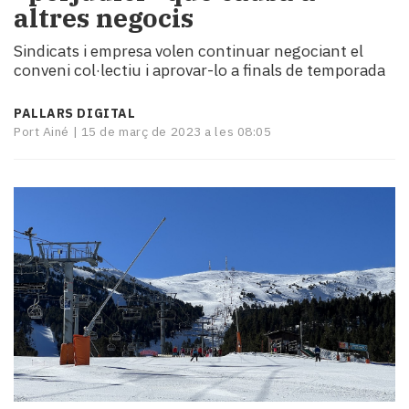
altres negocis
i
turisme
Sindicats i empresa volen continuar negociant el
Cultura
conveni col·lectiu i aprovar-lo a finals de temporada
Esports
Mai
PALLARS DIGITAL
tant!
Port Ainé |
15 de març de 2023 a les 08:05
TV
i
mitjans
El
temps
Reportatges
Entrevistes
Enquestes
A
escena!
Dis
la
teva!