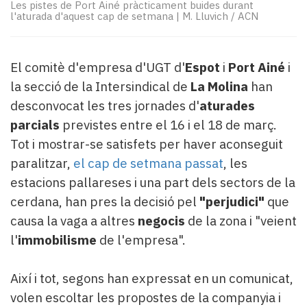
Subscriptors
Les pistes de Port Ainé pràcticament buides durant
l'aturada d'aquest cap de setmana
|
M. Lluvich / ACN
La
newsletter
del
El comitè d'empresa d'UGT d'
Espot
i
Port Ainé
i
Pallars
Contingut
la secció de la Intersindical de
La Molina
han
patrocinat
desconvocat les tres jornades d'
aturades
Lo
parcials
previstes entre el 16 i el 18 de març.
més
Tot i mostrar-se satisfets per haver aconseguit
llegit...
Editorial
paralitzar,
el cap de setmana passat
, les
estacions pallareses i una part dels sectors de la
cerdana, han pres la decisió pel
"perjudici"
que
causa la vaga a altres
negocis
de la zona i "veient
l'
immobilisme
de l'empresa".
Així i tot, segons han expressat en un comunicat,
volen escoltar les propostes de la companyia i