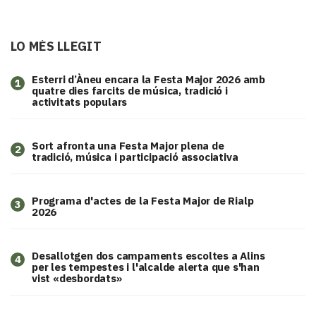
LO MÉS LLEGIT
Esterri d’Àneu encara la Festa Major 2026 amb
1
quatre dies farcits de música, tradició i
activitats populars
Sort afronta una Festa Major plena de
2
tradició, música i participació associativa
Programa d'actes de la Festa Major de Rialp
3
2026
​Desallotgen dos campaments escoltes a Alins
4
per les tempestes i l'alcalde alerta que s'han
vist «desbordats»