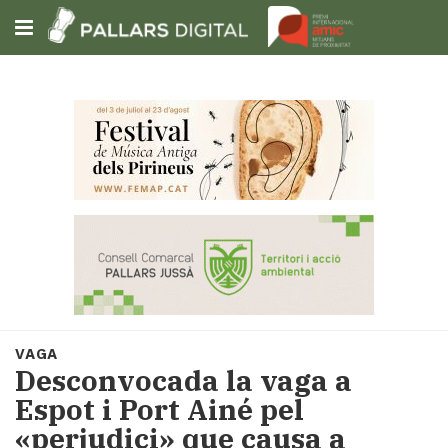
Subscriu-t'hi
Cerca
Portada
Opinió
Fem-
ho
fàcil
Successos
Societat
VAGA
Política
Desconvocada la vaga a
i
Espot i Port Ainé pel
municipis
«perjudici» que causa a
Economia