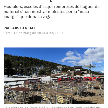
i
Hostalers, escoles d'esquí i empreses de lloguer de
turisme
material s'han mostrat molestos per la "mala
Cultura
imatge" que dona la vaga
Esports
Mai
PALLARS DIGITAL
tant!
Sort |
13 de març de 2023 a les 11:16
TV
i
mitjans
El
temps
Reportatges
Entrevistes
Enquestes
A
escena!
Dis
la
teva!
La cafeteria de Port Ainé buida durant l'aturada parcial de