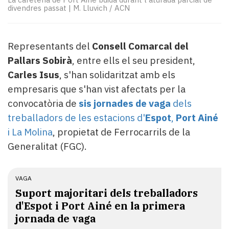
Subscriptors
divendres passat
|
M. Lluvich / ACN
La
newsletter
del
Representants del
Consell Comarcal del
Pallars
Pallars Sobirà
, entre ells el seu president,
Contingut
patrocinat
Carles Isus
, s'han solidaritzat amb els
Lo
empresaris que s'han vist afectats per la
més
convocatòria de
sis jornades de vaga
dels
llegit...
treballadors de les estacions d'
Espot
,
Port Ainé
Editorial
i La Molina
, propietat de Ferrocarrils de la
Generalitat (FGC).
VAGA
Suport majoritari dels treballadors
d'Espot i Port Ainé en la primera
jornada de vaga