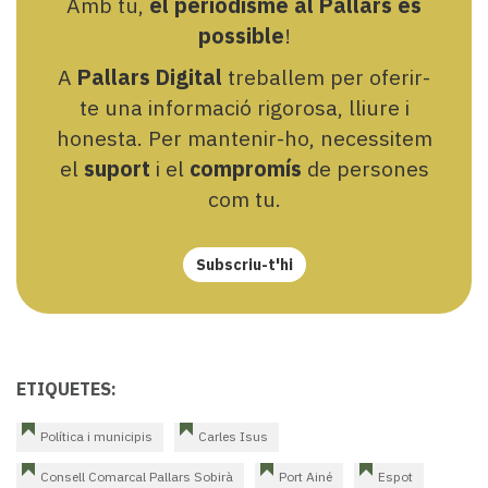
Amb tu,
el periodisme al Pallars és
possible
!
A
Pallars Digital
treballem per oferir-
te una informació rigorosa, lliure i
honesta. Per mantenir-ho, necessitem
el
suport
i el
compromís
de persones
com tu.
Subscriu-t'hi
ETIQUETES:
Política i municipis
Carles Isus
Consell Comarcal Pallars Sobirà
Port Ainé
Espot