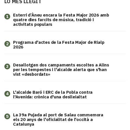
LO MÉS LLEGIT
Esterri d’Àneu encara la Festa Major 2026 amb
1
quatre dies farcits de música, tradició i
activitats populars
Programa d'actes de la Festa Major de Rialp
2
2026
​Desallotgen dos campaments escoltes a Alins
3
per les tempestes i l'alcalde alerta que s'han
vist «desbordats»
L'alcalde Baró i ERC de la Pobla contra
4
l'Avenida: crònica d'una deslleialtat
​La 39a Pujada al port de Salau commemora
5
els 20 anys de l'oficialitat de l'occità a
Catalunya