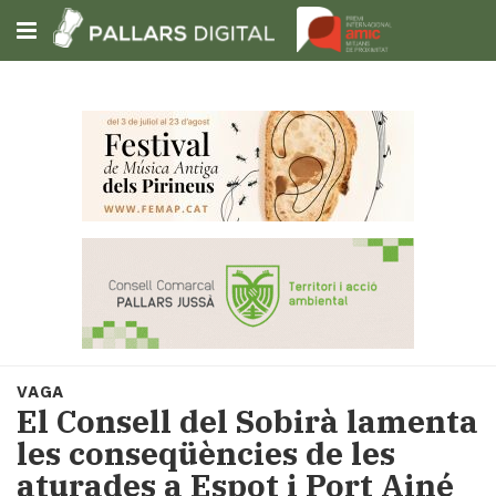
Subscriu-t'hi
Cerca
Portada
Opinió
Fem-
ho
fàcil
Successos
Societat
VAGA
Política
El Consell del Sobirà lamenta
i
les conseqüències de les
municipis
aturades a Espot i Port Ainé
Economia