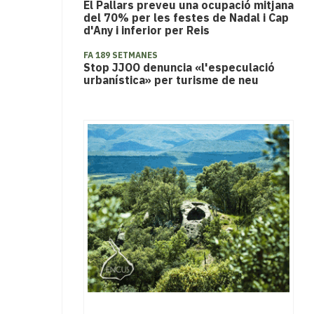
El Pallars preveu una ocupació mitjana
del 70% per les festes de Nadal i Cap
d'Any i inferior per Reis
FA 189 SETMANES
Stop JJOO denuncia «l'especulació
urbanística» per turisme de neu