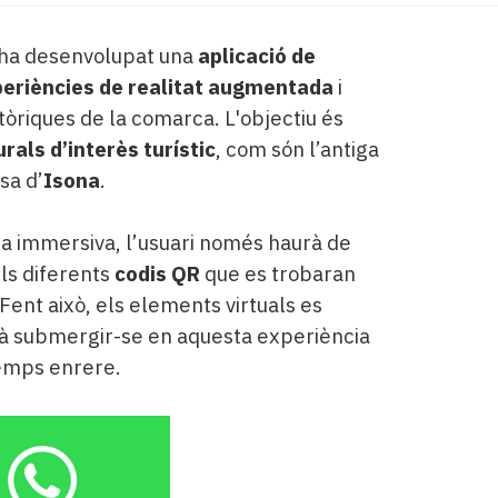
ha desenvolupat una
aplicació de
eriències de realitat augmentada
i
tòriques de la comarca. L'objectiu és
rals d’interès turístic
, com són l’antiga
sa d’
Isona
.
ia immersiva, l’usuari només haurà de
els diferents
codis QR
que es trobaran
 Fent això, els elements virtuals es
odrà submergir-se en aquesta experiència
mps enrere.