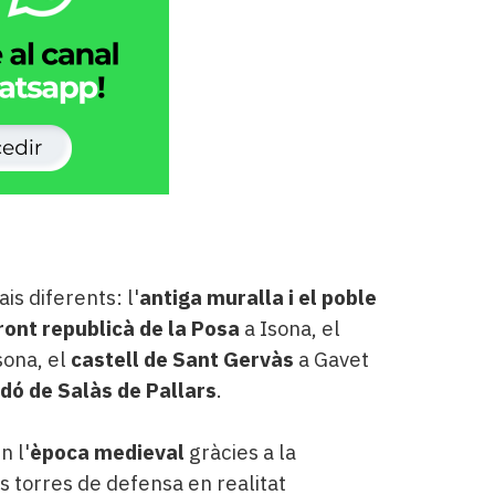
is diferents: l'
antiga muralla i el poble
front republicà de la Posa
a Isona, el
sona, el
castell de Sant Gervàs
a Gavet
odó de Salàs de Pallars
.
n l'
època medieval
gràcies a la
es torres de defensa en realitat