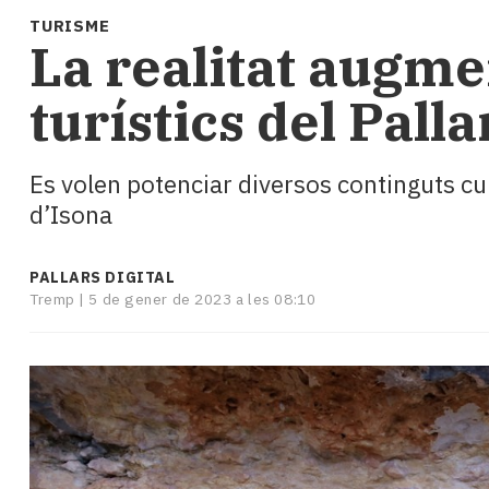
i
TURISME
turisme
La realitat augme
Cultura
Esports
turístics del Pall
Mai
tant!
TV
Es volen potenciar diversos continguts cul
i
d’Isona
mitjans
El
temps
PALLARS DIGITAL
Reportatges
Tremp |
5 de gener de 2023 a les 08:10
Entrevistes
Enquestes
A
escena!
Dis
la
teva!