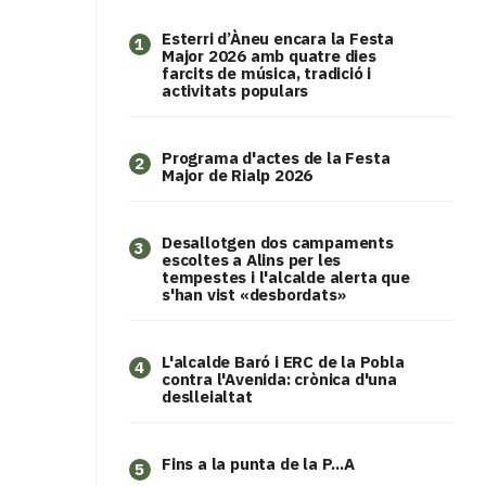
Esterri d’Àneu encara la Festa
1
Major 2026 amb quatre dies
farcits de música, tradició i
activitats populars
Programa d'actes de la Festa
2
Major de Rialp 2026
​Desallotgen dos campaments
3
escoltes a Alins per les
tempestes i l'alcalde alerta que
s'han vist «desbordats»
L'alcalde Baró i ERC de la Pobla
4
contra l'Avenida: crònica d'una
deslleialtat
Fins a la punta de la P...A
5