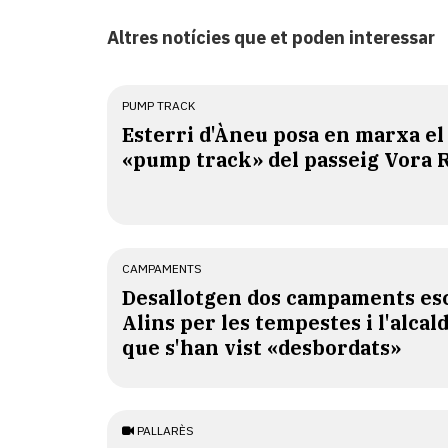
Altres notícies que et poden interessar
PUMP TRACK
Esterri d'Àneu posa en marxa el
«pump track» del passeig Vora 
CAMPAMENTS
​Desallotgen dos campaments esc
Alins per les tempestes i l'alcal
que s'han vist «desbordats»
PALLARÈS