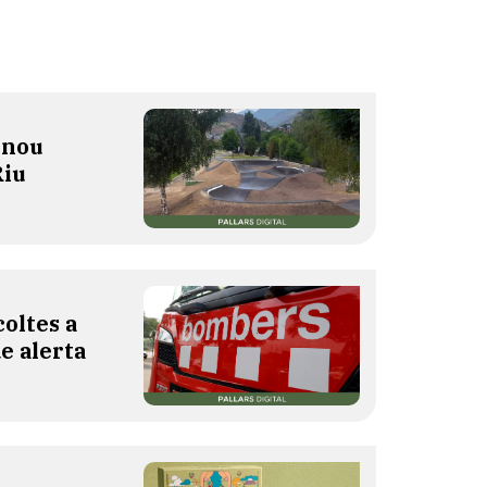
 nou
Riu
oltes a
de alerta