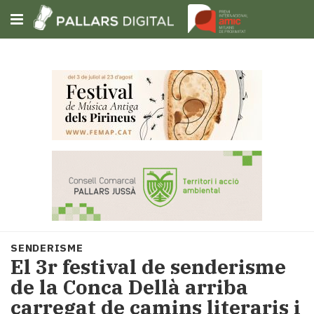
Subscriu-t'hi
Cerca
Portada
Opinió
Fem-
ho
fàcil
Successos
Societat
SENDERISME
Política
El 3r festival de senderisme
i
de la Conca Dellà arriba
municipis
carregat de camins literaris i
Economia