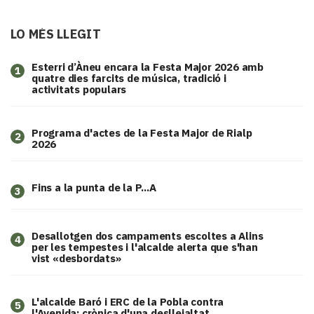
LO MÉS LLEGIT
Esterri d’Àneu encara la Festa Major 2026 amb
1
quatre dies farcits de música, tradició i
activitats populars
Programa d'actes de la Festa Major de Rialp
2
2026
Fins a la punta de la P...A
3
​Desallotgen dos campaments escoltes a Alins
4
per les tempestes i l'alcalde alerta que s'han
vist «desbordats»
L'alcalde Baró i ERC de la Pobla contra
5
l'Avenida: crònica d'una deslleialtat