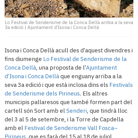
Subscriptors
La
newsletter
Lo Festival de Senderisme de la Conca Dellà arriba a la seva
del
3a edició
|
Ajuntament d’Isona i Conca Dellà
Pallars
Contingut
patrocinat
Isona i Conca Dellà acull des d’aquest divendres i
Lo
més
fins diumenge
Lo Festival de Senderisme de la
llegit...
Conca Dellà
, una proposta de l’
Ajuntament
Editorial
d’Isona i Conca Dellà
que enguany arriba a la
seva 3a edició i que està inclosa dins els
Festivals
de Senderisme dels Pirineus
. Els altres
municipis pallaresos que també formen part del
cartell són Sort amb el
Senderi
, que tindrà lloc
del 3 al 5 de setembre, i la Torre de Capdella
amb el
Festival de Senderisme Vall Fosca–
Pirineus
, que es farà del 15 al 18 de juliol.