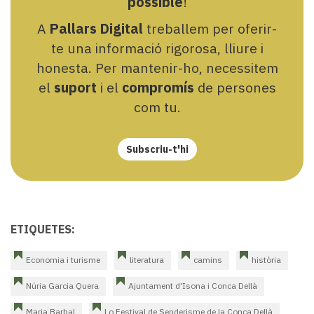
possible
!
A
Pallars Digital
treballem per oferir-
te una informació rigorosa, lliure i
honesta. Per mantenir-ho, necessitem
el
suport
i el
compromís
de persones
com tu.
Subscriu-t'hi
ETIQUETES:
Economia i turisme
literatura
camins
història
Núria Garcia Quera
Ajuntament d'Isona i Conca Dellà
Maria Barbal
Lo Festival de Senderisme de la Conca Dellà