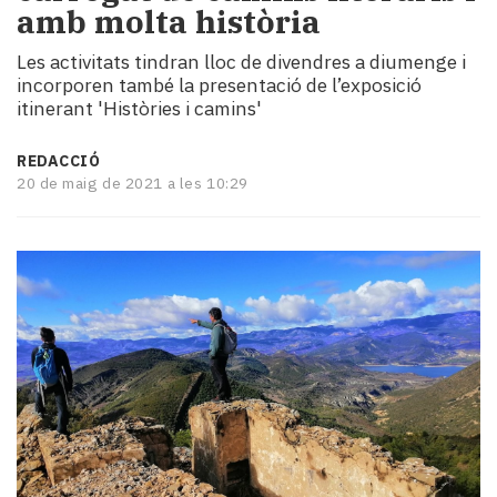
amb molta història
i
turisme
Les activitats tindran lloc de divendres a diumenge i
Cultura
incorporen també la presentació de l’exposició
Esports
itinerant 'Històries i camins'
Mai
tant!
REDACCIÓ
TV
20 de maig de 2021 a les 10:29
i
mitjans
El
temps
Reportatges
Entrevistes
Enquestes
A
escena!
Dis
la
teva!