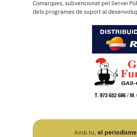
Comarques, subvencionat pel Servei Púb
dels programes de suport al desenvolu
Amb tu,
el periodisme