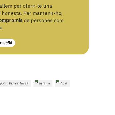
llem per oferir-te una
 i honesta. Per mantenir-ho,
ompromís
de persones com
u.
iu-t'hi
portiu Pallars Jussà
turisme
Apat