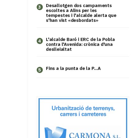
​Desallotgen dos campaments
3
escoltes a Alins per les
tempestes i l'alcalde alerta que
s'han vist «desbordats»
L'alcalde Baró i ERC de la Pobla
4
contra l'Avenida: crònica d'una
deslleialtat
Fins a la punta de la P...A
5