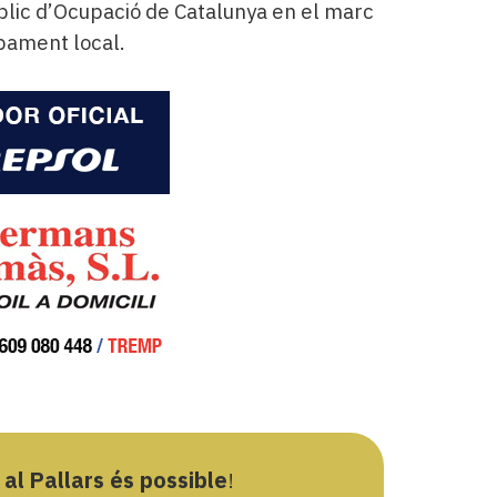
lic d’Ocupació de Catalunya en el marc
pament local.
 al Pallars és possible
!