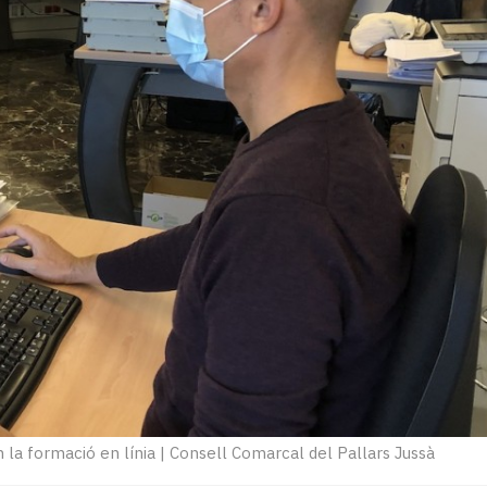
n la formació en línia
|
Consell Comarcal del Pallars Jussà