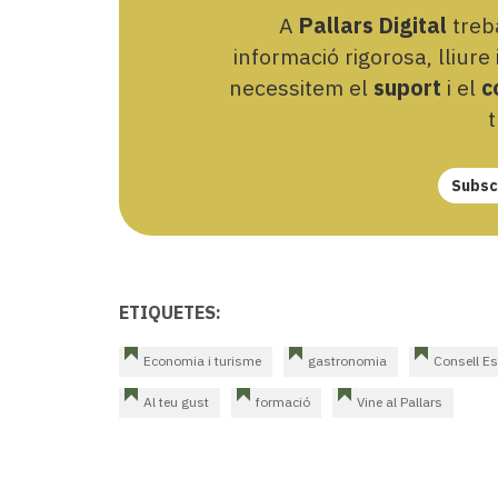
A
Pallars Digital
treba
informació rigorosa, lliure
necessitem el
suport
i el
c
t
Subscr
ETIQUETES:
Economia i turisme
gastronomia
Consell Es
Al teu gust
formació
Vine al Pallars