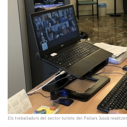
Subscriptors
La
newsletter
del
Pallars
Contingut
patrocinat
Lo
més
llegit...
Editorial
Els treballadors del sector turístic del Pallars Jussà realitze