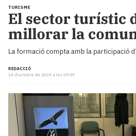
i
TURISME
turisme
El sector turístic
Cultura
Esports
millorar la comun
Mai
tant!
TV
La formació compta amb la participació d'
i
mitjans
El
REDACCIÓ
temps
14 d'octubre de 2020 a les 09:09
Reportatges
Entrevistes
Enquestes
A
escena!
Dis
la
teva!