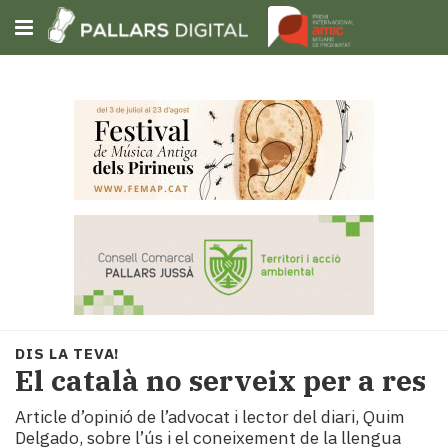
Subscriu-t'hi
Cerca
Portada
Opinió
Fem-
ho
fàcil
Successos
Societat
DIS LA TEVA!
Política
El català no serveix per a res
i
Article d’opinió de l’advocat i lector del diari, Quim
municipis
Delgado, sobre l’ús i el coneixement de la llengua
Economia