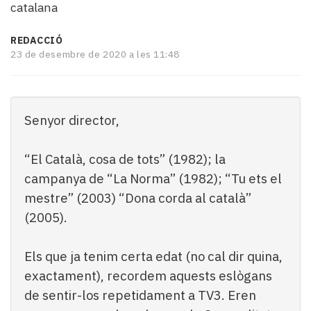
catalana
i
turisme
REDACCIÓ
Cultura
23 de desembre de 2020 a les 11:48
Esports
Mai
tant!
TV
Senyor director,
i
mitjans
El
“El Català, cosa de tots” (1982); la
temps
campanya de “La Norma” (1982); “Tu ets el
Reportatges
mestre” (2003) “Dona corda al català”
Entrevistes
(2005).
Enquestes
A
escena!
Els que ja tenim certa edat (no cal dir quina,
Dis
exactament), recordem aquests eslògans
la
de sentir-los repetidament a TV3. Eren
teva!