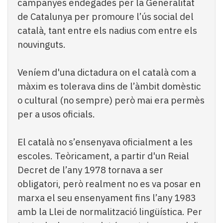
campanyes endegades per la Generalitat
Subscriptors
La
de Catalunya per promoure l’ús social del
newsletter
català, tant entre els nadius com entre els
del
nouvinguts.
Pallars
Contingut
patrocinat
Veníem d'una dictadura on el català com a
Lo
màxim es tolerava dins de l’àmbit domèstic
més
o cultural (no sempre) però mai era permès
llegit...
per a usos oficials.
Editorial
El català no s’ensenyava oficialment a les
escoles. Teòricament, a partir d'un Reial
Decret de l’any 1978 tornava a ser
obligatori, però realment no es va posar en
marxa el seu ensenyament fins l’any 1983
amb la Llei de normalització lingüística. Per