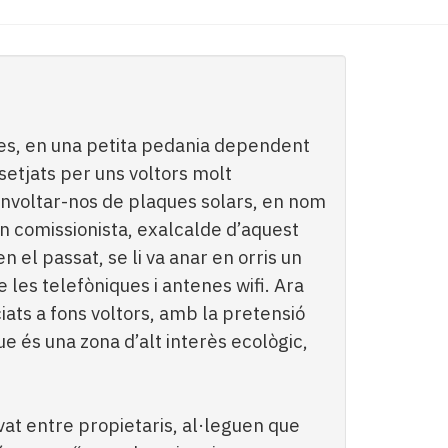
es, en una petita pedania dependent
etjats per uns voltors molt
’envoltar-nos de plaques solars, en nom
un comissionista, exalcalde d’aquest
n el passat, se li va anar en orris un
 les telefòniques i antenes wifi. Ara
iats a fons voltors, amb la pretensió
e és una zona d’alt interès ecològic,
at entre propietaris, al·leguen que