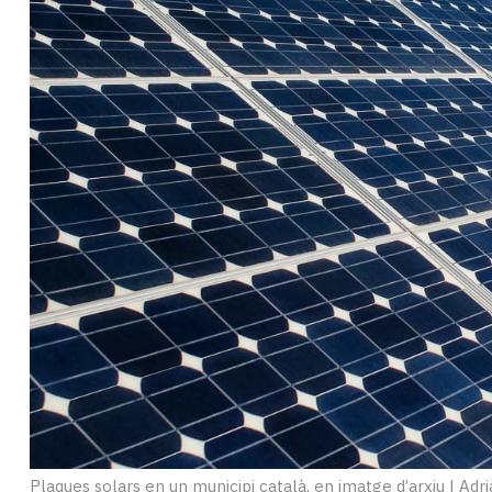
Subscriptors
La
newsletter
del
Pallars
Contingut
patrocinat
Lo
més
llegit...
Editorial
Plaques solars en un municipi català, en imatge d’arxiu
|
Adri