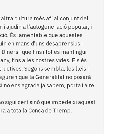
altra cultura més afí al conjunt del
i ajudin a l’autogeneració popular, i
iació. És lamentable que aquestes
guin en mans d’uns desaprensius i
Diners i que fins i tot es mantingui
ny, fins a les nostres vides. Els és
tructives. Segons sembla, les lleis i
seguren que la Generalitat no posarà
si no ens agrada ja sabem, porta i aire.
o sigui cert sinó que impedeixi aquest
arà a tota la Conca de Tremp.