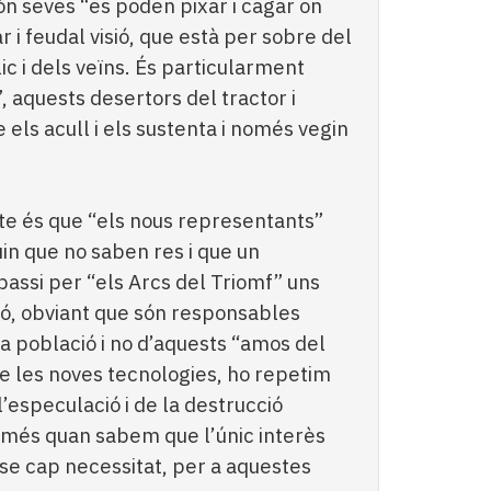
són seves “es poden pixar i cagar on
ar i feudal visió, que està per sobre del
ic i dels veïns. És particularment
 aquests desertors del tractor i
ue els acull i els sustenta i només vegin
te és que “els nous representants”
uin que no saben res i que un
passi per “els Arcs del Triomf” uns
ó, obviant que són responsables
la població i no d’aquests “amos del
e les noves tecnologies, ho repetim
especulació i de la destrucció
, més quan sabem que l’únic interès
ense cap necessitat, per a aquestes