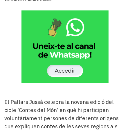
Subscriptors
La
newsletter
del
Pallars
Contingut
patrocinat
Lo
més
llegit...
Editorial
El Pallars Jussà celebra la novena edició del
cicle 'Contes del Món' en què hi participen
voluntàriament persones de diferents orígens
que expliquen contes de les seves regions als