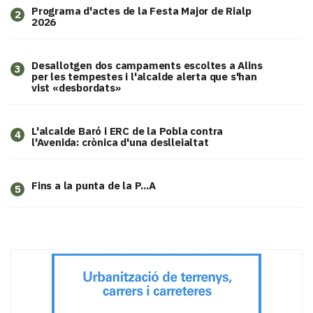
Programa d'actes de la Festa Major de Rialp
2
2026
​Desallotgen dos campaments escoltes a Alins
3
per les tempestes i l'alcalde alerta que s'han
vist «desbordats»
L'alcalde Baró i ERC de la Pobla contra
4
l'Avenida: crònica d'una deslleialtat
Fins a la punta de la P...A
5