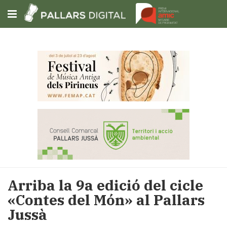
Subscriu-t'hi
Cerca
Portada
Opinió
Fem-
ho
fàcil
Successos
Societat
Arriba la 9a edició del cicle
Política
«Contes del Món» al Pallars
i
Jussà
municipis
Economia