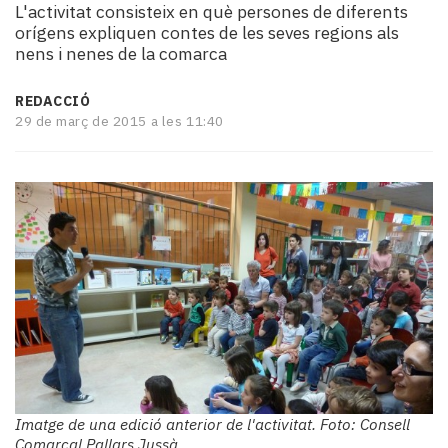
L'activitat consisteix en què persones de diferents
i
orígens expliquen contes de les seves regions als
turisme
nens i nenes de la comarca
Cultura
Esports
REDACCIÓ
Mai
29 de març de 2015 a les 11:40
tant!
TV
i
mitjans
El
temps
Reportatges
Entrevistes
Enquestes
A
escena!
Dis
la
Imatge de una edició anterior de l'activitat. Foto: Consell
teva!
Comarcal Pallars Jussà