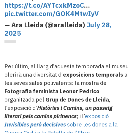
https://t.co/AYTcxkMzoC
…
pic.twitter.com/GOK4MtwIyV
— Ara Lleida (@aralleida)
July 28,
2025
Per últim, al llarg d’aquesta temporada el museu
oferirà una diversitat d’
exposicions temporals
a
les seves sales polivalents: la mostra de
Fotografia feminista Leonor Pedrico
organitzada pel
Grup de Dones de Lleida
,
l’exposició d’
Històries i Camins, un passeig
literari pels camins pirinencs
; i l’
exposició
Invisibles però decisives
sobre les dones a la
Guerra Civil i a la Batalla de l’Ebre
.