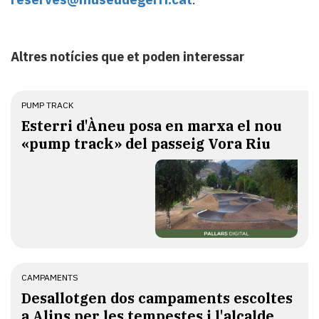
Altres notícies que et poden interessar
PUMP TRACK
Esterri d'Àneu posa en marxa el nou
«pump track» del passeig Vora Riu
CAMPAMENTS
​Desallotgen dos campaments escoltes
a Alins per les tempestes i l'alcalde