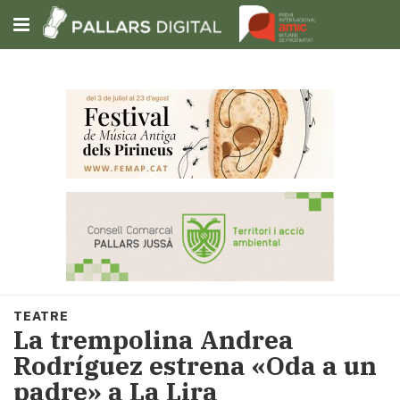
Subscriu-t'hi
Cerca
Portada
Opinió
Fem-
ho
fàcil
Successos
Societat
TEATRE
Política
La trempolina Andrea
i
Rodríguez estrena «Oda a un
municipis
padre» a La Lira
Economia