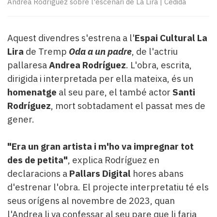
Andrea Rodríguez sobre l'escenari de La Lira
|
Cedida
Subscriptors
La
newsletter
del
Aquest divendres s'estrena a l'
Espai Cultural La
Pallars
Lira
de Tremp
Oda a un padre
, de l'actriu
Contingut
pallaresa
Andrea Rodríguez
. L'obra, escrita,
patrocinat
dirigida i interpretada per ella mateixa, és un
Lo
homenatge
al seu pare, el també actor
Santi
més
llegit...
Rodríguez
, mort sobtadament el passat mes de
Editorial
gener.
"Era un gran artista i m'ho va impregnar tot
des de petita"
, explica Rodríguez en
declaracions a
Pallars Digital
hores abans
d'estrenar l'obra. El projecte interpretatiu té els
seus orígens al novembre de 2023, quan
l'Andrea li va confessar al seu pare que li faria