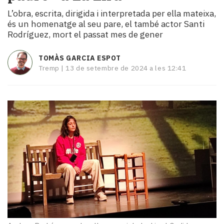
i
L’obra, escrita, dirigida i interpretada per ella mateixa,
turisme
és un homenatge al seu pare, el també actor Santi
Cultura
Rodríguez, mort el passat mes de gener
Esports
Mai
TOMÀS GARCIA ESPOT
tant!
Tremp |
13 de setembre de 2024 a les 12:41
TV
i
mitjans
El
temps
Reportatges
Entrevistes
Enquestes
A
escena!
Dis
la
teva!