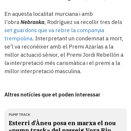
En aquesta localitat murciana i amb
l'obra
Nebraska
, Rodríguez va recollir tres dels
set guardons que va rebre la companyia
trempolina
. Interpretant un condemnat a mort,
se'l va reconèixer amb el Premi Azarías a la
millor actuació sènior, el Premi Jordi Rebellón a
la interpretació més carismàtica i el premi a la
millor interpretació masculina.
Altres notícies que et poden interessar
PUMP TRACK
Esterri d'Àneu posa en marxa el nou
«pump track» del passeig Vora Riu