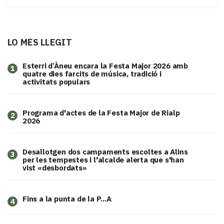
LO MÉS LLEGIT
Esterri d’Àneu encara la Festa Major 2026 amb
1
quatre dies farcits de música, tradició i
activitats populars
Programa d'actes de la Festa Major de Rialp
2
2026
​Desallotgen dos campaments escoltes a Alins
3
per les tempestes i l'alcalde alerta que s'han
vist «desbordats»
Fins a la punta de la P...A
4