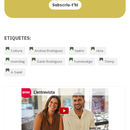
Subscriu-t'hi
ETIQUETES:
Cultura
Andrea Rodríguez
teatre
obra
monòleg
Santi Rodríguez
homenatge
Tremp
A Galet