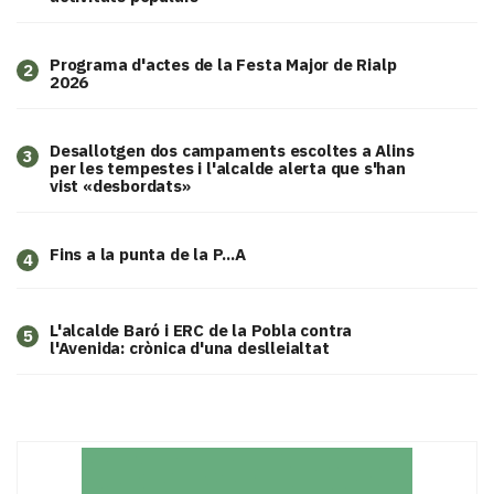
Programa d'actes de la Festa Major de Rialp
2
2026
​Desallotgen dos campaments escoltes a Alins
3
per les tempestes i l'alcalde alerta que s'han
vist «desbordats»
Fins a la punta de la P...A
4
L'alcalde Baró i ERC de la Pobla contra
5
l'Avenida: crònica d'una deslleialtat