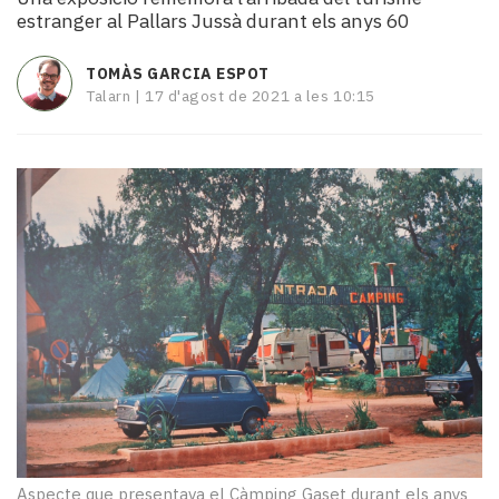
i
estranger al Pallars Jussà durant els anys 60
turisme
Cultura
TOMÀS GARCIA ESPOT
Esports
Talarn |
17 d'agost de 2021 a les 10:15
Mai
tant!
TV
i
mitjans
El
temps
Reportatges
Entrevistes
Enquestes
A
escena!
Dis
la
teva!
Aspecte que presentava el Càmping Gaset durant els anys