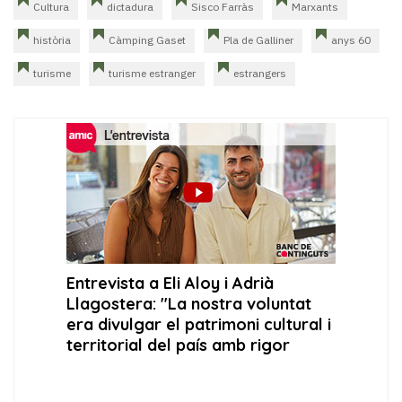
Cultura
dictadura
Sisco Farràs
Marxants
història
Càmping Gaset
Pla de Galliner
anys 60
turisme
turisme estranger
estrangers