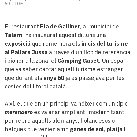
Subscriptors
60
|
TGE
La
newsletter
del
El restaurant
Pla de Galliner
, al municipi de
Pallars
Talarn
, ha inaugurat aquest dilluns una
Contingut
exposició
que rememora els
inicis del turisme
patrocinat
Lo
al Pallars Jussà
a través d’un lloc de referència
més
i pioner a la zona: el
Càmping Gaset
. Un espai
llegit...
que va saber captar aquell turisme estranger
Editorial
que durant els
anys 60
ja es passejava per les
costes del litoral català.
Així, el que en un principi va néixer com un típic
merendero
es va anar ampliant i modernitzant
per rebre aquells alemanys, holandesos o
belgues que venien amb
ganes de sol, platja i