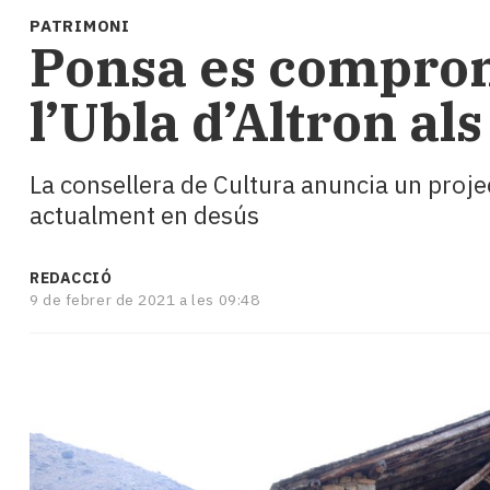
i
PATRIMONI
turisme
Ponsa es comprome
Cultura
Esports
l’Ubla d’Altron al
Mai
tant!
TV
La consellera de Cultura anuncia un proj
i
actualment en desús
mitjans
El
temps
REDACCIÓ
Reportatges
9 de febrer de 2021 a les 09:48
Entrevistes
Enquestes
A
escena!
Dis
la
teva!