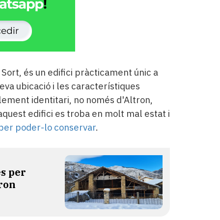
 Sort, és un edifici pràcticament únic a
seva ubicació i les característiques
lement identitari, no només d'Altron,
aquest edifici es troba en molt mal estat i
per poder-lo conservar
.
es per
tron