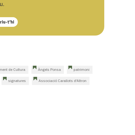
u.
iu-t'hi
ment de Cultura
Àngels Ponsa
patrimoni
signatures
Associació Carallots d'Altron