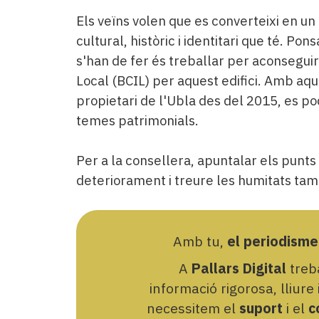
Els veïns volen que es converteixi en un e
cultural, històric i identitari que té. Po
s'han de fer és treballar per aconseguir
Local (BCIL) per aquest edifici. Amb aqu
propietari de l'Ubla des del 2015, es pod
temes patrimonials.
Per a la consellera, apuntalar els punts f
deteriorament i treure les humitats tam
Amb tu,
el periodisme
A
Pallars Digital
treba
informació rigorosa, lliure
necessitem el
suport
i el
c