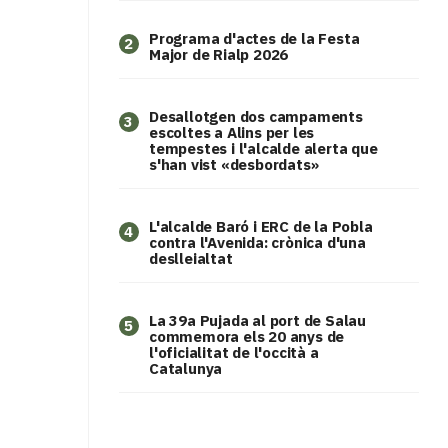
Programa d'actes de la Festa
2
Major de Rialp 2026
​Desallotgen dos campaments
3
escoltes a Alins per les
tempestes i l'alcalde alerta que
s'han vist «desbordats»
L'alcalde Baró i ERC de la Pobla
4
contra l'Avenida: crònica d'una
deslleialtat
​La 39a Pujada al port de Salau
5
commemora els 20 anys de
l'oficialitat de l'occità a
Catalunya