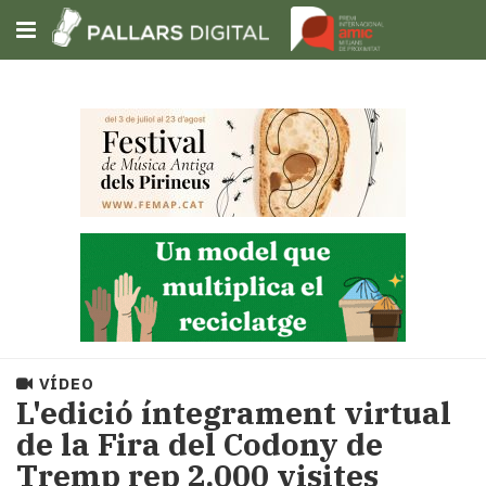
Subscriu-t'hi
Cerca
Portada
Opinió
Fem-
ho
fàcil
Successos
Societat
VÍDEO
Política
L'edició íntegrament virtual
i
de la Fira del Codony de
municipis
Tremp rep 2.000 visites
Economia