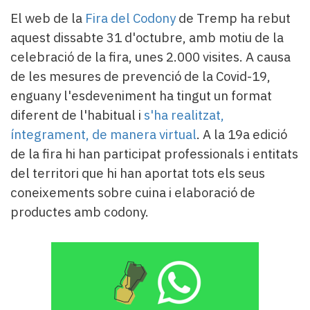
Subscriptors
El web de la
Fira del Codony
de Tremp ha rebut
La
newsletter
aquest dissabte 31 d'octubre, amb motiu de la
del
celebració de la fira, unes 2.000 visites. A causa
Pallars
de les mesures de prevenció de la Covid-19,
Contingut
enguany l'esdeveniment ha tingut un format
patrocinat
diferent de l'habitual i
s'ha realitzat,
Lo
més
íntegrament, de manera virtual
. A la 19a edició
llegit...
de la fira hi han participat professionals i entitats
Editorial
del territori que hi han aportat tots els seus
coneixements sobre cuina i elaboració de
productes amb codony.