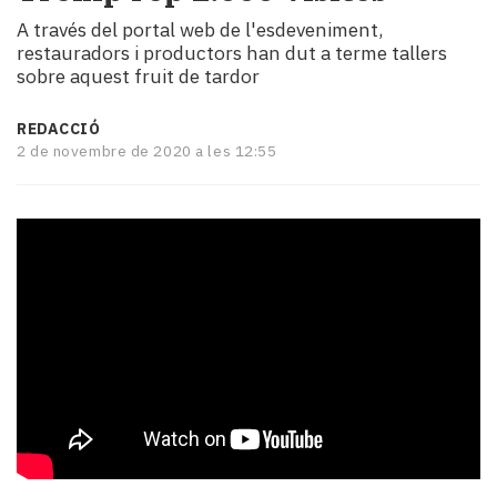
i
A través del portal web de l'esdeveniment,
turisme
restauradors i productors han dut a terme tallers
Cultura
sobre aquest fruit de tardor
Esports
Mai
REDACCIÓ
tant!
2 de novembre de 2020 a les 12:55
TV
i
mitjans
El
temps
Reportatges
Entrevistes
Enquestes
A
escena!
Dis
la
teva!