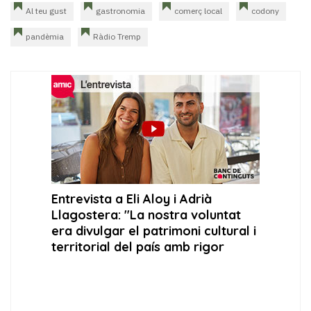
Al teu gust
gastronomia
comerç local
codony
pandèmia
Ràdio Tremp