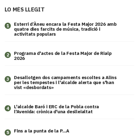
LO MÉS LLEGIT
Esterri d’Àneu encara la Festa Major 2026 amb
1
quatre dies farcits de música, tradició i
activitats populars
Programa d'actes de la Festa Major de Rialp
2
2026
​Desallotgen dos campaments escoltes a Alins
3
per les tempestes i l'alcalde alerta que s'han
vist «desbordats»
L'alcalde Baró i ERC de la Pobla contra
4
l'Avenida: crònica d'una deslleialtat
Fins a la punta de la P...A
5