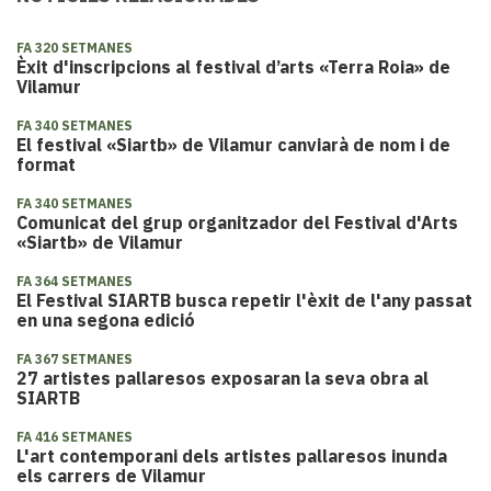
FA 320 SETMANES
​Èxit d'inscripcions al festival d’arts «Terra Roia» de
Vilamur
FA 340 SETMANES
El festival «Siartb» de Vilamur canviarà de nom i de
format
FA 340 SETMANES
Comunicat del grup organitzador del Festival d'Arts
«Siartb» de Vilamur
FA 364 SETMANES
El Festival SIARTB busca repetir l'èxit de l'any passat
en una segona edició
FA 367 SETMANES
27 artistes pallaresos exposaran la seva obra al
SIARTB
FA 416 SETMANES
L'art contemporani dels artistes pallaresos inunda
els carrers de Vilamur