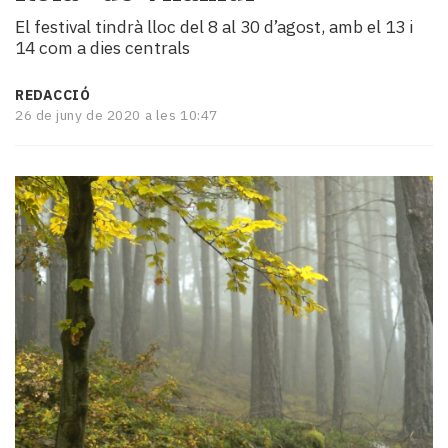
i
El festival tindrà lloc del 8 al 30 d’agost, amb el 13 i
turisme
14 com a dies centrals
Cultura
Esports
REDACCIÓ
Mai
26 de juny de 2020 a les 10:47
tant!
TV
i
mitjans
El
temps
Reportatges
Entrevistes
Enquestes
A
escena!
Dis
la
teva!