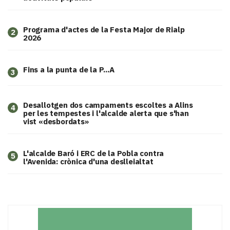
Programa d'actes de la Festa Major de Rialp
2
2026
Fins a la punta de la P...A
3
​Desallotgen dos campaments escoltes a Alins
4
per les tempestes i l'alcalde alerta que s'han
vist «desbordats»
L'alcalde Baró i ERC de la Pobla contra
5
l'Avenida: crònica d'una deslleialtat