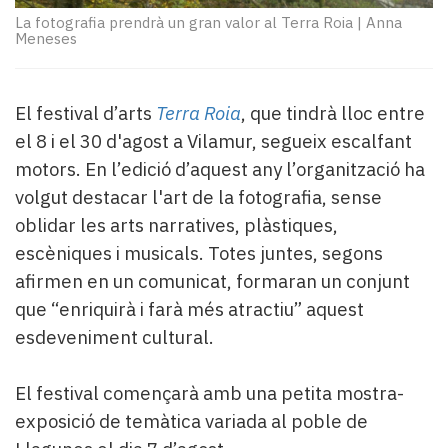
Subscriptors
La fotografia prendrà un gran valor al Terra Roia
|
Anna
La
Meneses
newsletter
del
Pallars
El festival d’arts
Terra Roia
, que tindrà lloc entre
Contingut
el 8 i el 30 d'agost a Vilamur, segueix escalfant
patrocinat
Lo
motors. En l’edició d’aquest any l’organització ha
més
volgut destacar l'art de la fotografia, sense
llegit...
oblidar les arts narratives, plàstiques,
Editorial
escèniques i musicals. Totes juntes, segons
afirmen en un comunicat, formaran un conjunt
que “enriquirà i farà més atractiu” aquest
esdeveniment cultural.
El festival començarà amb una petita mostra-
exposició de temàtica variada al poble de