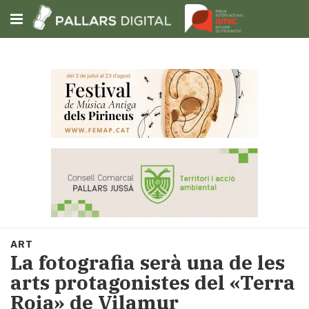
Subscriu-t'hi
Cerca
Portada
Opinió
Fem-
ho
fàcil
Successos
Societat
ART
Política
La fotografia serà una de les
i
arts protagonistes del «Terra
municipis
Roia» de Vilamur
Economia