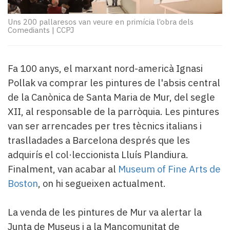
Subscriptors
La
Uns 200 pallaresos van veure en primícia l’obra dels
newsletter
Comediants
|
CCPJ
del
Pallars
Contingut
Fa 100 anys, el marxant nord-americà Ignasi
patrocinat
Pollak va comprar les pintures de l'absis central
Lo
de la Canònica de Santa Maria de Mur, del segle
més
llegit...
XII, al responsable de la parròquia. Les pintures
Editorial
van ser arrencades per tres tècnics italians i
traslladades a Barcelona després que les
adquirís el col·leccionista Lluís Plandiura.
Finalment, van acabar al
Museum of Fine Arts de
Boston
, on hi segueixen actualment.
La venda de les pintures de Mur va alertar la
Junta de Museus i a la Mancomunitat de