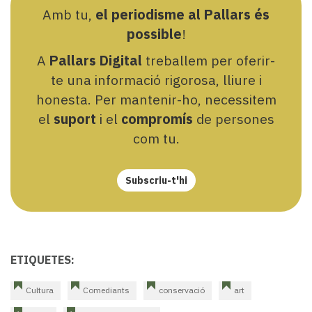
Amb tu,
el periodisme al Pallars és
possible
!
A
Pallars Digital
treballem per oferir-
te una informació rigorosa, lliure i
honesta. Per mantenir-ho, necessitem
el
suport
i el
compromís
de persones
com tu.
Subscriu-t'hi
ETIQUETES:
Cultura
Comediants
conservació
art