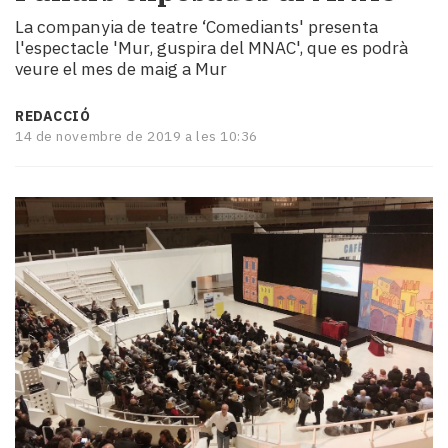
i
La companyia de teatre ‘Comediants' presenta
turisme
l'espectacle 'Mur, guspira del MNAC', que es podrà
Cultura
veure el mes de maig a Mur
Esports
Mai
REDACCIÓ
tant!
14 de novembre de 2019 a les 10:36
TV
i
mitjans
El
temps
Reportatges
Entrevistes
Enquestes
A
escena!
Dis
la
teva!