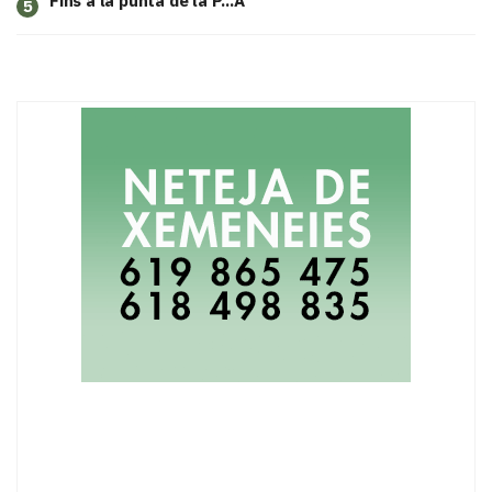
Fins a la punta de la P...A
5