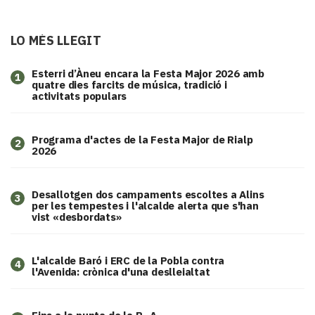
LO MÉS LLEGIT
Esterri d’Àneu encara la Festa Major 2026 amb
1
quatre dies farcits de música, tradició i
activitats populars
Programa d'actes de la Festa Major de Rialp
2
2026
​Desallotgen dos campaments escoltes a Alins
3
per les tempestes i l'alcalde alerta que s'han
vist «desbordats»
L'alcalde Baró i ERC de la Pobla contra
4
l'Avenida: crònica d'una deslleialtat