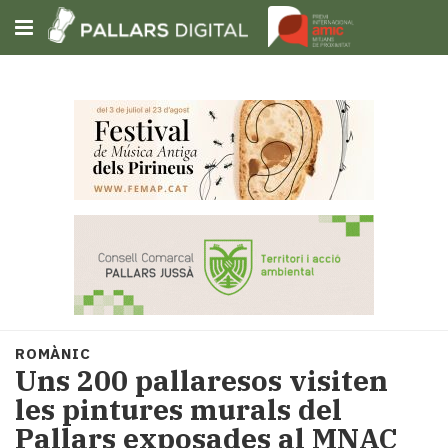
Subscriu-t'hi
Cerca
Portada
Opinió
Fem-
ho
fàcil
Successos
Societat
ROMÀNIC
Política
Uns 200 pallaresos visiten
i
les pintures murals del
municipis
Pallars exposades al MNAC
Economia