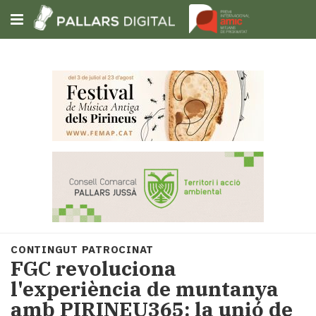
Subscriu-t'hi
Cerca
Portada
Opinió
Fem-
ho
fàcil
Successos
Societat
CONTINGUT PATROCINAT
Política
FGC revoluciona
i
l'experiència de muntanya
municipis
amb PIRINEU365: la unió de
Economia