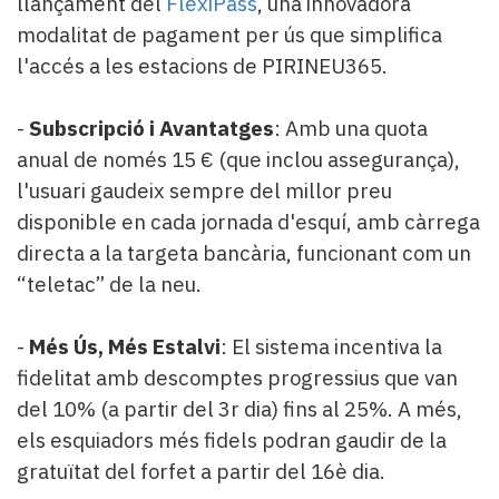
llançament del
FlexiPass
, una innovadora
modalitat de pagament per ús que simplifica
l'accés a les estacions de PIRINEU365.
-
Subscripció i Avantatges
: Amb una quota
anual de només 15 € (que inclou assegurança),
l'usuari gaudeix sempre del millor preu
disponible en cada jornada d'esquí, amb càrrega
directa a la targeta bancària, funcionant com un
“teletac” de la neu.
-
Més Ús, Més Estalvi
: El sistema incentiva la
fidelitat amb descomptes progressius que van
del 10% (a partir del 3r dia) fins al 25%. A més,
els esquiadors més fidels podran gaudir de la
gratuïtat del forfet a partir del 16è dia.