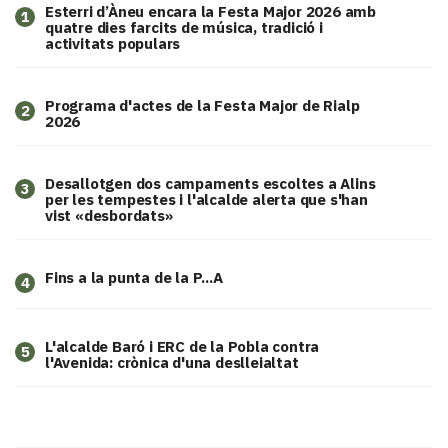
Esterri d’Àneu encara la Festa Major 2026 amb
1
quatre dies farcits de música, tradició i
activitats populars
Programa d'actes de la Festa Major de Rialp
2
2026
​Desallotgen dos campaments escoltes a Alins
3
per les tempestes i l'alcalde alerta que s'han
vist «desbordats»
Fins a la punta de la P...A
4
L'alcalde Baró i ERC de la Pobla contra
5
l'Avenida: crònica d'una deslleialtat