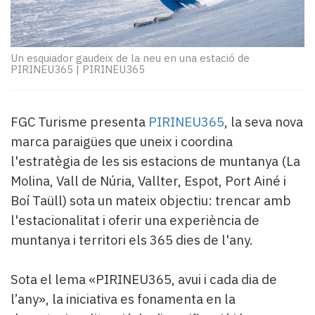
Subscriptors
La
newsletter
del
Un esquiador gaudeix de la neu en una estació de
Pallars
PIRINEU365
|
PIRINEU365
Contingut
patrocinat
Lo
FGC Turisme presenta
PIRINEU365
, la seva nova
més
marca paraigües que uneix i coordina
llegit...
l'estratègia de les sis estacions de muntanya (La
Editorial
Molina, Vall de Núria, Vallter, Espot, Port Ainé i
Boí Taüll) sota un mateix objectiu: trencar amb
l'estacionalitat i oferir una experiència de
muntanya i territori els 365 dies de l'any.
Sota el lema «PIRINEU365, avui i cada dia de
l’any», la iniciativa es fonamenta en la