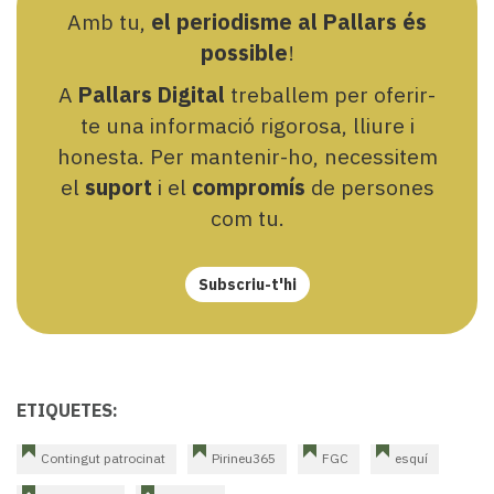
Amb tu,
el periodisme al Pallars és
possible
!
A
Pallars Digital
treballem per oferir-
te una informació rigorosa, lliure i
honesta. Per mantenir-ho, necessitem
el
suport
i el
compromís
de persones
com tu.
Subscriu-t'hi
ETIQUETES:
Contingut patrocinat
Pirineu365
FGC
esquí