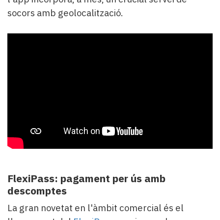
socors amb geolocalització.
FlexiPass: pagament per ús amb
descomptes
La gran novetat en l'àmbit comercial és el