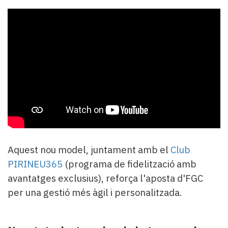
Aquest nou model, juntament amb el
Club
PIRINEU365
(programa de fidelització amb
avantatges exclusius), reforça l'aposta d'FGC
per una gestió més àgil i personalitzada.