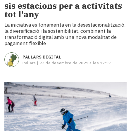
sis estacions per a activitats
i
turisme
tot l'any
Cultura
La iniciativa es fonamenta en la desestacionalització,
Esports
la diversificació i la sostenibilitat, combinant la
Mai
transformació digital amb una nova modalitat de
tant!
pagament flexible
TV
i
PALLARS DIGITAL
mitjans
Pallars |
23 de desembre de 2025 a les 12:17
El
temps
Reportatges
Entrevistes
Enquestes
A
escena!
Dis
la
teva!