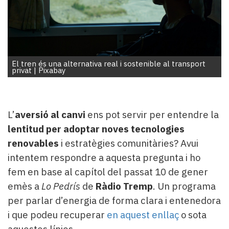
i
turisme
Cultura
Esports
Mai
El tren és una alternativa real i sostenible al transport
tant!
privat
|
Pixabay
TV
i
mitjans
El
L’
aversió al canvi
ens pot servir per entendre la
temps
lentitud per adoptar noves tecnologies
Reportatges
renovables
i estratègies comunitàries? Avui
Entrevistes
intentem respondre a aquesta pregunta i ho
Enquestes
fem en base al capítol del passat 10 de gener
A
escena!
emès a
Lo Pedrís
de
Ràdio Tremp
. Un programa
Dis
per parlar d’energia de forma clara i entenedora
la
i que podeu recuperar
en aquest enllaç
o sota
teva!