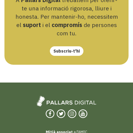
te una informació rigorosa, lliure i
honesta. Per mantenir-ho, necessitem
el
suport
i el
compromís
de persones
com tu.
Subscriu-t'hi
Mitjà associat
a l'AMIC