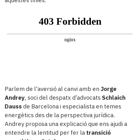
aquestes línies.
Subscriptors
La
newsletter
del
Pallars
Contingut
patrocinat
Lo
més
llegit...
Editorial
Parlem de l'aversió al canvi amb en
Jorge
Andrey
, soci del despatx d’advocats
Schlaich
Dauss
de Barcelona i especialista en temes
energètics des de la perspectiva jurídica.
Andrey proposa una explicació que ens ajudi a
entendre la lentitud per fer la
transició