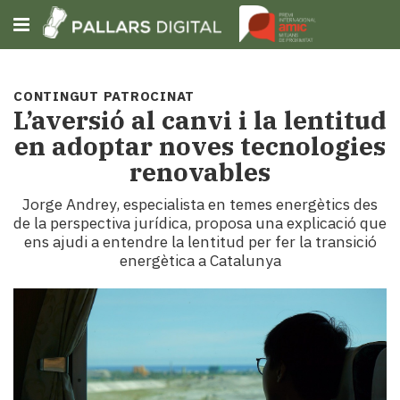
CONTINGUT PATROCINAT
Subscriu-t'hi
L’aversió al canvi i la lentitud
en adoptar noves tecnologies
Cerca
renovables
Portada
Jorge Andrey, especialista en temes energètics des
Opinió
de la perspectiva jurídica, proposa una explicació que
Fem-
ens ajudi a entendre la lentitud per fer la transició
ho
energètica a Catalunya
fàcil
Successos
Societat
Política
i
municipis
Economia