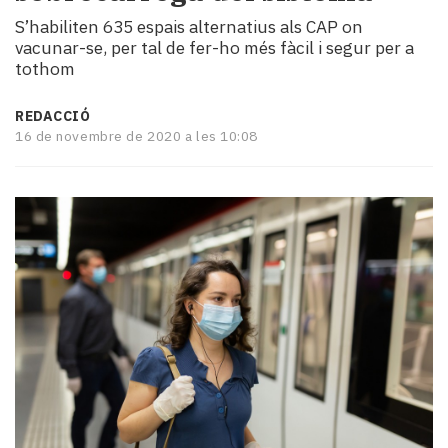
i
S’habiliten 635 espais alternatius als CAP on
turisme
vacunar-se, per tal de fer-ho més fàcil i segur per a
Cultura
tothom
Esports
Mai
REDACCIÓ
tant!
16 de novembre de 2020 a les 10:08
TV
i
mitjans
El
temps
Reportatges
Entrevistes
Enquestes
A
escena!
Dis
la
teva!