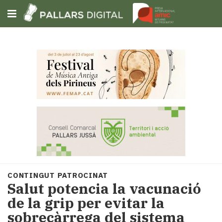
Subscriu-t'hi
Cerca
Portada
Opinió
Fem-
ho
fàcil
Successos
Societat
CONTINGUT PATROCINAT
Política
Salut potencia la vacunació
i
de la grip per evitar la
municipis
sobrecàrrega del sistema
Economia