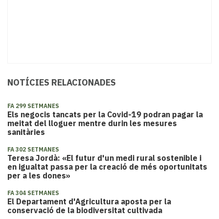
NOTÍCIES RELACIONADES
FA 299 SETMANES
Els negocis tancats per la Covid-19 podran pagar la
meitat del lloguer mentre durin les mesures
sanitàries
FA 302 SETMANES
Teresa Jordà: «El futur d'un medi rural sostenible i
en igualtat passa per la creació de més oportunitats
per a les dones»
FA 304 SETMANES
El Departament d'Agricultura aposta per la
conservació de la biodiversitat cultivada