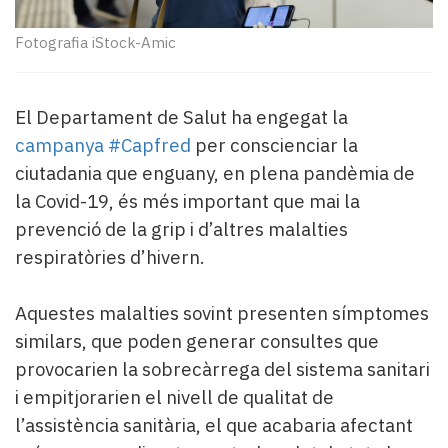
Subscriptors
La
Fotografia iStock-Amic
newsletter
del
Pallars
El Departament de Salut ha engegat la
Contingut
patrocinat
campanya #Capfred
per conscienciar la
Lo
ciutadania que enguany, en plena pandèmia de
més
la Covid-19, és més important que mai la
llegit...
prevenció de la grip i d’altres malalties
Editorial
respiratòries d’hivern.
Aquestes malalties sovint presenten símptomes
similars, que poden generar consultes que
provocarien la sobrecàrrega del sistema sanitari
i empitjorarien el nivell de qualitat de
l’assistència sanitària, el que acabaria afectant