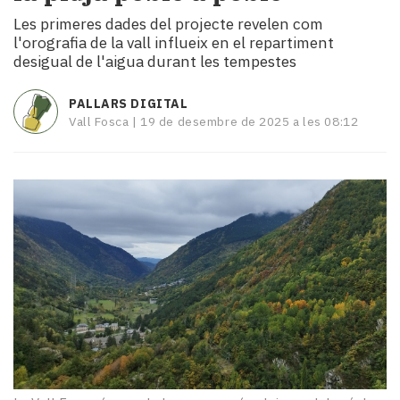
i
Les primeres dades del projecte revelen com
turisme
l'orografia de la vall influeix en el repartiment
Cultura
desigual de l'aigua durant les tempestes
Esports
Mai
PALLARS DIGITAL
tant!
Vall Fosca |
19 de desembre de 2025 a les 08:12
TV
i
mitjans
El
temps
Reportatges
Entrevistes
Enquestes
A
escena!
Dis
la
teva!