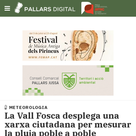
Subscriu-t'hi
Cerca
Portada
Opinió
Fem-
ho
fàcil
Successos
Societat
METEOROLOGIA
Política
La Vall Fosca desplega una
i
xarxa ciutadana per mesurar
municipis
la pluja poble a poble
Economia