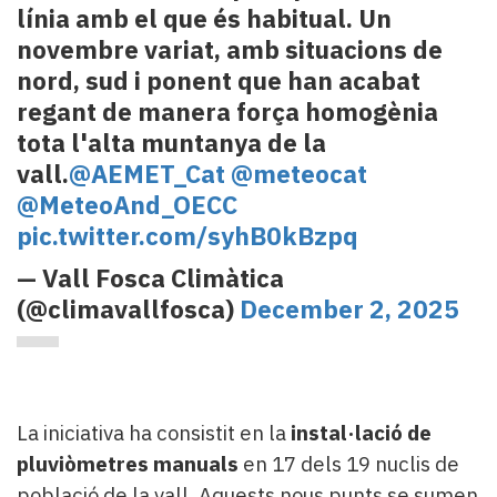
línia amb el que és habitual. Un
novembre variat, amb situacions de
nord, sud i ponent que han acabat
regant de manera força homogènia
tota l'alta muntanya de la
vall.
@AEMET_Cat
@meteocat
@MeteoAnd_OECC
pic.twitter.com/syhB0kBzpq
— Vall Fosca Climàtica
(@climavallfosca)
December 2, 2025
La iniciativa ha consistit en la
instal·lació de
pluviòmetres manuals
en 17 dels 19 nuclis de
població de la vall. Aquests nous punts se sumen