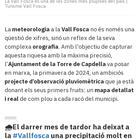
La Vall Fosca és una de les zones més plujoses del país
|
Subscriptors
Turisme Vall Fosca
La
newsletter
del
La
meteorologia
a la
Vall Fosca
no és només una
Pallars
Contingut
qüestió de xifres, sinó un reflex de la seva
patrocinat
complexa
orografia
. Amb l'objectiu de capturar
Lo
aquesta riquesa amb la màxima precisió,
més
l’
Ajuntament de la Torre de Capdella
va posar
llegit...
en marxa, la primavera de 2024, un ambiciós
Editorial
projecte d’observació pluviomètrica
que ja està
donant els seus primers fruits: un
mapa detallat
i real
de com plou a cada racó del municipi.
🌧️El darrer mes de tardor ha deixat a
la
#Vallfosca
una precipitació molt en