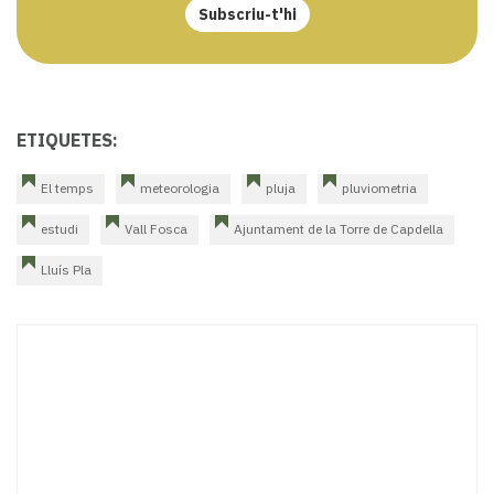
Subscriu-t'hi
ETIQUETES:
El temps
meteorologia
pluja
pluviometria
estudi
Vall Fosca
Ajuntament de la Torre de Capdella
Lluís Pla