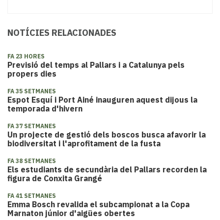
NOTÍCIES RELACIONADES
FA 23 HORES
Previsió del temps al Pallars i a Catalunya pels
propers dies
FA 35 SETMANES
Espot Esquí i Port Ainé inauguren aquest dijous la
temporada d'hivern
FA 37 SETMANES
Un projecte de gestió dels boscos busca afavorir la
biodiversitat i l'aprofitament de la fusta
FA 38 SETMANES
​Els estudiants de secundària del Pallars recorden la
figura de Conxita Grangé
FA 41 SETMANES
Emma Bosch revalida el subcampionat a la Copa
Marnaton júnior d'aigües obertes