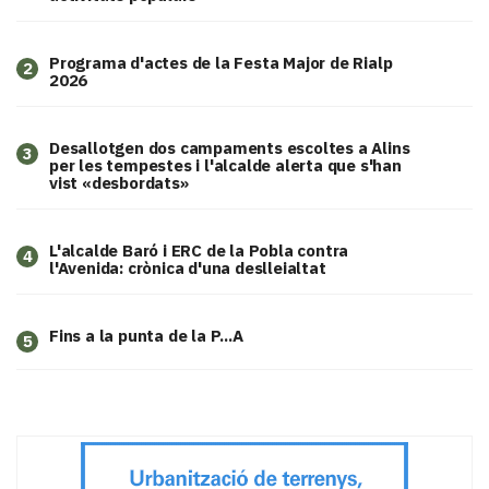
Programa d'actes de la Festa Major de Rialp
2
2026
​Desallotgen dos campaments escoltes a Alins
3
per les tempestes i l'alcalde alerta que s'han
vist «desbordats»
L'alcalde Baró i ERC de la Pobla contra
4
l'Avenida: crònica d'una deslleialtat
Fins a la punta de la P...A
5