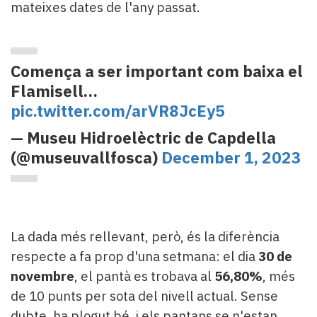
mateixes dates de l'any passat.
Comença a ser important com baixa el
Flamisell…
pic.twitter.com/arVR8JcEy5
— Museu Hidroelèctric de Capdella
(@museuvallfosca)
December 1, 2023
La dada més rellevant, però, és la diferència
respecte a fa prop d'una setmana: el dia
30 de
novembre
, el pantà es trobava al
56,80%
, més
de 10 punts per sota del nivell actual. Sense
dubte, ha plogut bé, i els pantans se n'estan