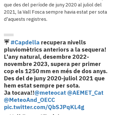
que des del període de juny 2020 al juliol del
2021, la Vall Fosca sempre havia estat per sota
d'aquests registres.
☔️
#Capdella
recupera nivells
pluviomètrics anteriors a la sequera!
L'any natural, desembre 2022-
novembre 2023, supera per primer
cop els 1250 mm en més de dos anys.
Des del de juny 2020-juliol 2021 que
hem estat sempre per sota.
Ja tocava!!
@meteocat
@AEMET_Cat
@MeteoAnd_OECC
pic.twitter.com/QbSJPqKL4g