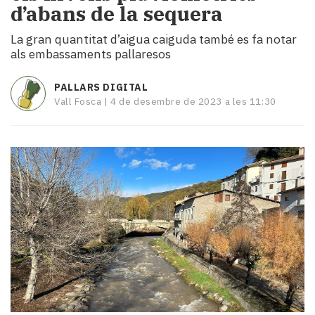
d’abans de la sequera
i
turisme
La gran quantitat d’aigua caiguda també es fa notar
Cultura
als embassaments pallaresos
Esports
Mai
PALLARS DIGITAL
tant!
Vall Fosca |
4 de desembre de 2023 a les 11:30
TV
i
mitjans
El
temps
Reportatges
Entrevistes
Enquestes
A
escena!
Dis
la
teva!