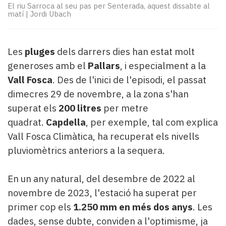
Subscriptors
El riu Sarroca al seu pas per Senterada, aquest dissabte al
La
matí
|
Jordi Ubach
newsletter
del
Pallars
Les
pluges
dels darrers dies han estat molt
Contingut
generoses amb el
Pallars
, i especialment a la
patrocinat
Vall Fosca
. Des de l'inici de l'episodi, el passat
Lo
dimecres 29 de novembre, a la zona s'han
més
llegit...
superat els
200 litres
per metre
Editorial
quadrat.
Capdella
, per exemple, tal com explica
Vall Fosca Climàtica, ha recuperat els nivells
pluviomètrics anteriors a la sequera.
En un any natural, del desembre de 2022 al
novembre de 2023, l'estació ha superat per
primer cop els
1.250 mm en més dos anys
. Les
dades, sense dubte, conviden a l'optimisme, ja