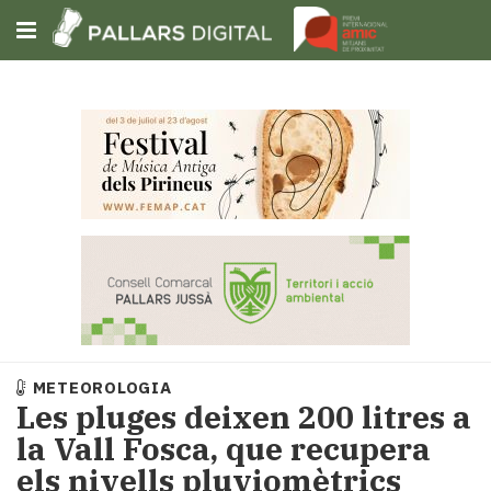
Subscriu-t'hi
Cerca
Portada
Opinió
Fem-
ho
fàcil
Successos
Societat
METEOROLOGIA
Política
Les pluges deixen 200 litres a
i
la Vall Fosca, que recupera
municipis
els nivells pluviomètrics
Economia