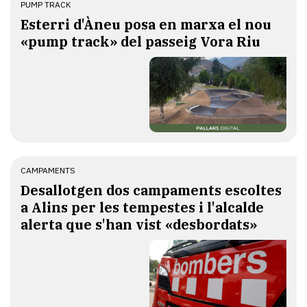
PUMP TRACK
Esterri d'Àneu posa en marxa el nou
«pump track» del passeig Vora Riu
CAMPAMENTS
​Desallotgen dos campaments escoltes
a Alins per les tempestes i l'alcalde
alerta que s'han vist «desbordats»