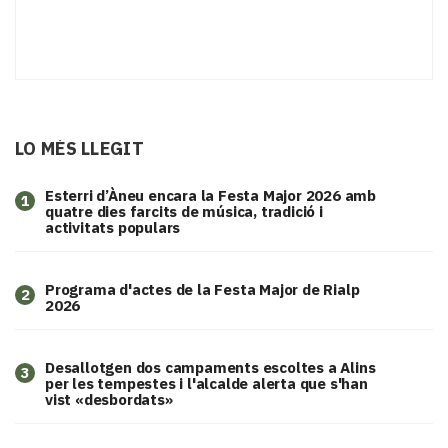
LO MÉS LLEGIT
Esterri d’Àneu encara la Festa Major 2026 amb
1
quatre dies farcits de música, tradició i
activitats populars
Programa d'actes de la Festa Major de Rialp
2
2026
​Desallotgen dos campaments escoltes a Alins
3
per les tempestes i l'alcalde alerta que s'han
vist «desbordats»