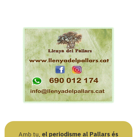
Amb tu,
el periodisme al Pallars és