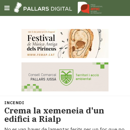
Subscriu-t'hi
Cerca
Portada
Opinió
Fem-
ho
fàcil
Successos
Societat
INCENDI
Política
Crema la xemeneia d'un
i
edifici a Rialp
municipis
Economia
No es van haver de lamentar ferits per un foc que no