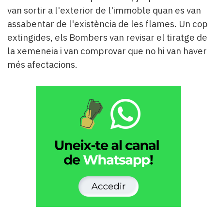
Subscriptors
van sortir a l'exterior de l'immoble quan es van
La
assabentar de l'existència de les flames. Un cop
newsletter
del
extingides, els Bombers van revisar el tiratge de
Pallars
la xemeneia i van comprovar que no hi van haver
Contingut
més afectacions.
patrocinat
Lo
més
llegit...
Editorial