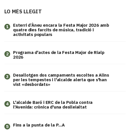
LO MÉS LLEGIT
Esterri d’Àneu encara la Festa Major 2026 amb
1
quatre dies farcits de música, tradició i
activitats populars
Programa d'actes de la Festa Major de Rialp
2
2026
​Desallotgen dos campaments escoltes a Alins
3
per les tempestes i l'alcalde alerta que s'han
vist «desbordats»
L'alcalde Baró i ERC de la Pobla contra
4
l'Avenida: crònica d'una deslleialtat
Fins a la punta de la P...A
5