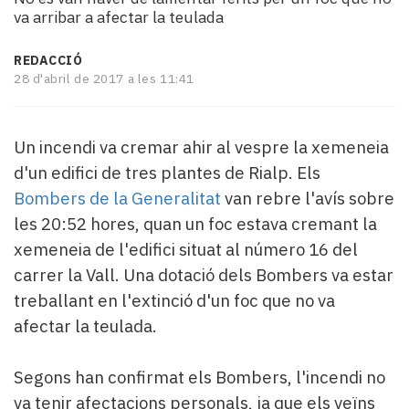
i
va arribar a afectar la teulada
turisme
Cultura
REDACCIÓ
Esports
28 d'abril de 2017 a les 11:41
Mai
tant!
TV
Un incendi va cremar ahir al vespre la xemeneia
i
d'un edifici de tres plantes de Rialp. Els
mitjans
Bombers de la Generalitat
van rebre l'avís sobre
El
les 20:52 hores, quan un foc estava cremant la
temps
Reportatges
xemeneia de l'edifici situat al número 16 del
Entrevistes
carrer la Vall. Una dotació dels Bombers va estar
Enquestes
treballant en l'extinció d'un foc que no va
A
afectar la teulada.
escena!
Dis
la
Segons han confirmat els Bombers, l'incendi no
teva!
va tenir afectacions personals, ja que els veïns