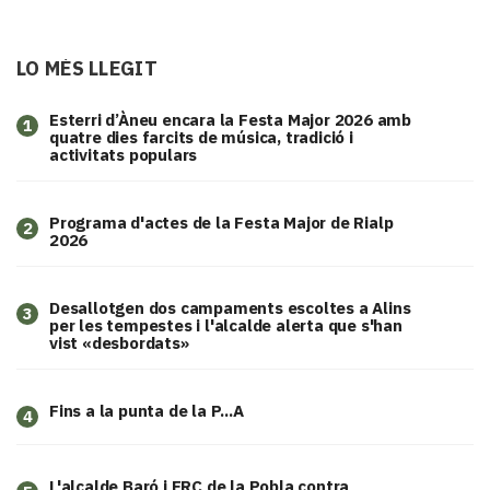
LO MÉS LLEGIT
Esterri d’Àneu encara la Festa Major 2026 amb
1
quatre dies farcits de música, tradició i
activitats populars
Programa d'actes de la Festa Major de Rialp
2
2026
​Desallotgen dos campaments escoltes a Alins
3
per les tempestes i l'alcalde alerta que s'han
vist «desbordats»
Fins a la punta de la P...A
4
L'alcalde Baró i ERC de la Pobla contra