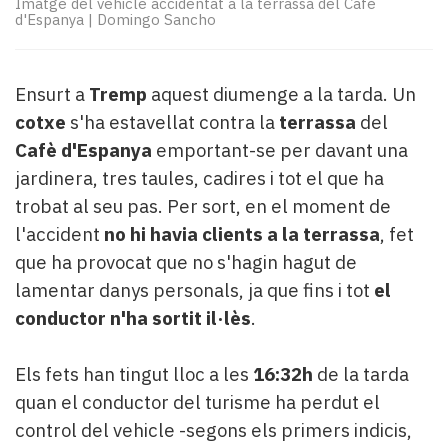
Imatge del vehicle accidentat a la terrassa del Cafè
Subscriptors
d'Espanya
|
Domingo Sancho
La
newsletter
del
Ensurt a
Tremp
aquest diumenge a la tarda. Un
Pallars
Contingut
cotxe
s'ha estavellat contra la
terrassa
del
patrocinat
Cafè d'Espanya
emportant-se per davant una
Lo
jardinera, tres taules, cadires i tot el que ha
més
trobat al seu pas. Per sort, en el moment de
llegit...
l'accident
no hi havia clients a la terrassa
, fet
Editorial
que ha provocat que no s'hagin hagut de
lamentar danys personals, ja que fins i tot
el
conductor n'ha sortit il·lès
.
Els fets han tingut lloc a les
16:32h
de la tarda
quan el conductor del turisme ha perdut el
control del vehicle -segons els primers indicis,