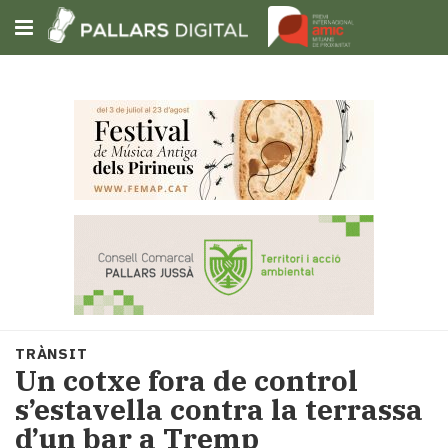
Subscriu-t'hi
Cerca
Portada
Opinió
Fem-
ho
fàcil
Successos
Societat
TRÀNSIT
Política
Un cotxe fora de control
i
s’estavella contra la terrassa
municipis
d’un bar a Tremp
Economia