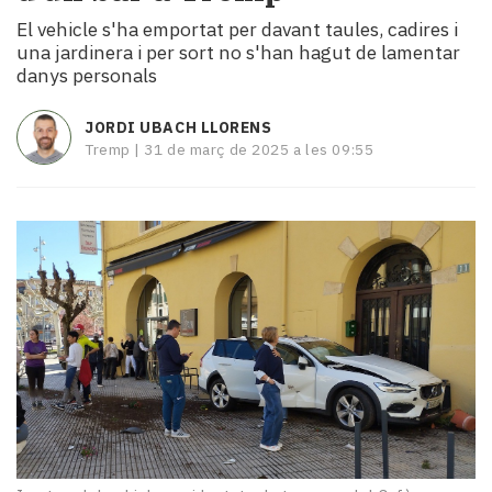
i
El vehicle s'ha emportat per davant taules, cadires i
turisme
una jardinera i per sort no s'han hagut de lamentar
Cultura
danys personals
Esports
Mai
JORDI UBACH LLORENS
tant!
Tremp |
31 de març de 2025 a les 09:55
TV
i
mitjans
El
temps
Reportatges
Entrevistes
Enquestes
A
escena!
Dis
la
teva!