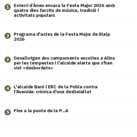
Esterri d’Àneu encara la Festa Major 2026 amb
1
quatre dies farcits de música, tradició i
activitats populars
Programa d'actes de la Festa Major de Rialp
2
2026
​Desallotgen dos campaments escoltes a Alins
3
per les tempestes i l'alcalde alerta que s'han
vist «desbordats»
L'alcalde Baró i ERC de la Pobla contra
4
l'Avenida: crònica d'una deslleialtat
Fins a la punta de la P...A
5