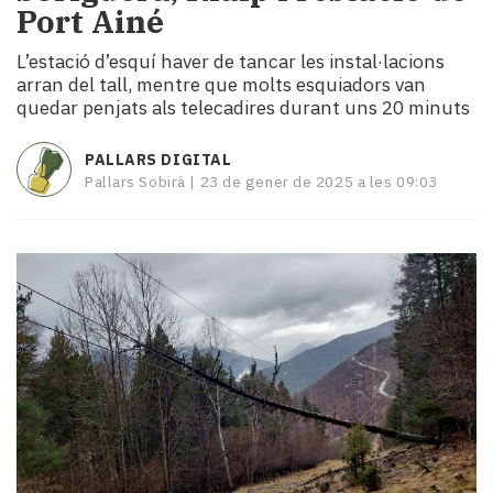
Port Ainé
i
turisme
L’estació d’esquí haver de tancar les instal·lacions
Cultura
arran del tall, mentre que molts esquiadors van
Esports
quedar penjats als telecadires durant uns 20 minuts
Mai
tant!
PALLARS DIGITAL
TV
Pallars Sobirà |
23 de gener de 2025 a les 09:03
i
mitjans
El
temps
Reportatges
Entrevistes
Enquestes
A
escena!
Dis
la
teva!