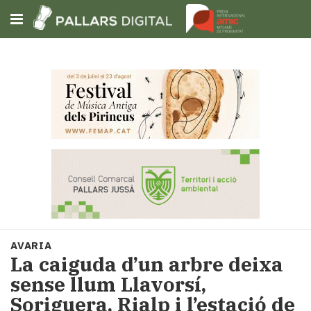
Subscriu-t'hi
Cerca
Portada
Opinió
Fem-
ho
fàcil
Successos
Societat
AVARIA
Política
La caiguda d’un arbre deixa
i
sense llum Llavorsí,
municipis
Soriguera, Rialp i l’estació de
Economia