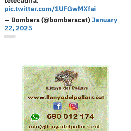
telecadira.
pic.twitter.com/1UFGwMXfai
— Bombers (@bomberscat)
January
22, 2025