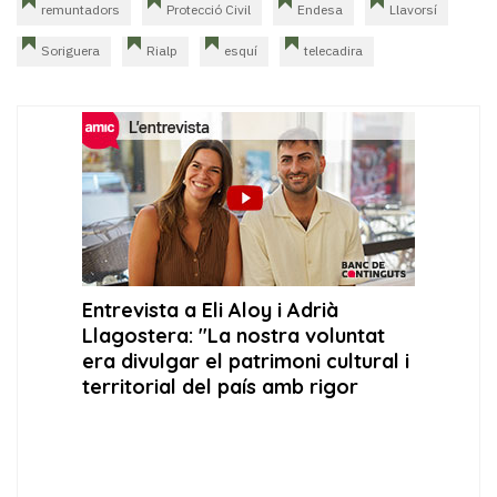
remuntadors
Protecció Civil
Endesa
Llavorsí
Soriguera
Rialp
esquí
telecadira