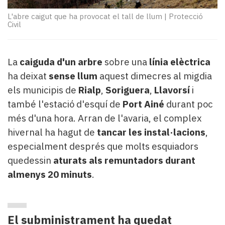
Subscriptors
La
L'abre caigut que ha provocat el tall de llum
|
Protecció
Civil
newsletter
del
Pallars
Contingut
La
caiguda d'un arbre
sobre una
línia elèctrica
patrocinat
ha deixat
sense llum
aquest dimecres al migdia
Lo
els municipis de
Rialp
,
Soriguera
,
Llavorsí
i
més
també l'estació d'esquí de
Port Ainé
durant poc
llegit...
més d'una hora. Arran de l'avaria, el complex
Editorial
hivernal ha hagut de
tancar les instal·lacions
,
especialment després que molts esquiadors
quedessin
aturats als remuntadors durant
almenys 20 minuts
.
El subministrament ha quedat