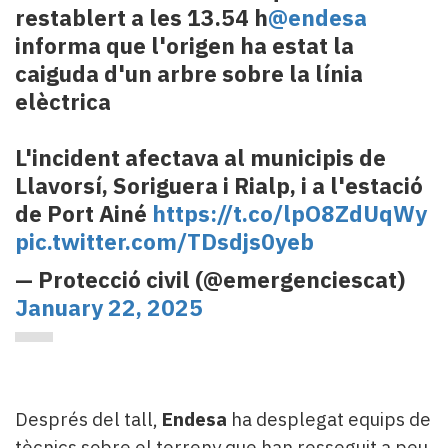
restablert a les 13.54 h
@endesa
informa que l'origen ha estat la
caiguda d'un arbre sobre la línia
elèctrica
L'incident afectava al municipis de
Llavorsí, Soriguera i Rialp, i a l'estació
de Port Ainé
https://t.co/lpO8ZdUqWy
pic.twitter.com/TDsdjs0yeb
— Protecció civil (@emergenciescat)
January 22, 2025
Després del tall,
Endesa
ha desplegat equips de
tècnics sobre el terreny que han resseguit a peu