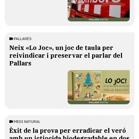
PALLARÈS
​Neix «Lo Joc», un joc de taula per
reivindicar i preservar el parlar del
Pallars
MEDI NATURAL
Èxit de la prova per erradicar el veró
amb un ictiocida biodegradable en dos