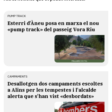
PUMP TRACK
Esterri d'Àneu posa en marxa el nou
«pump track» del passeig Vora Riu
CAMPAMENTS
​Desallotgen dos campaments escoltes
a Alins per les tempestes i l'alcalde
alerta que s'han vist «desbordats»