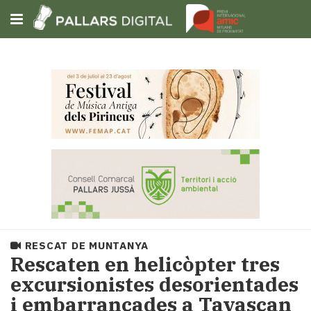
Subscriu-t'hi
Cerca
Portada
Opinió
Fem-
ho
fàcil
Successos
Societat
RESCAT DE MUNTANYA
Política
Rescaten en helicòpter tres
i
excursionistes desorientades
municipis
i embarrancades a Tavascan
Economia