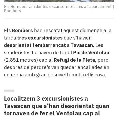
Subscriptors
Els Bombers van dur les excursionistes fins a l’aparcament
|
La
Bombers
newsletter
del
Pallars
Els
Bombers
han rescatat aquest diumenge a la
Contingut
tarda
tres excursionistes
que s'havien
patrocinat
Lo
desorientat i embarrancat
a
Tavascan
. Les
més
senderistes tornaven de fer el
Pic de Ventolau
llegit...
(2.851 metres) cap al
Refugi de la Pleta
, però
Editorial
després de perdre's van quedar encallades en
una zona amb gran desnivell i molt relliscosa.
Localitzem 3 excursionistes a
Tavascan que s'han desorientat quan
tornaven de fer el Ventolau cap al