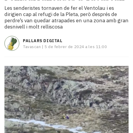
i
Les senderistes tornaven de fer el Ventolau i es
turisme
dirigien cap al refugi de la Pleta, però després de
Cultura
perdre’s van quedar atrapades en una zona amb gran
Esports
desnivell i molt relliscosa
Mai
tant!
PALLARS DIGITAL
TV
Tavascan |
5 de febrer de 2024 a les 11:00
i
mitjans
El
temps
Reportatges
Entrevistes
Enquestes
A
escena!
Dis
la
teva!