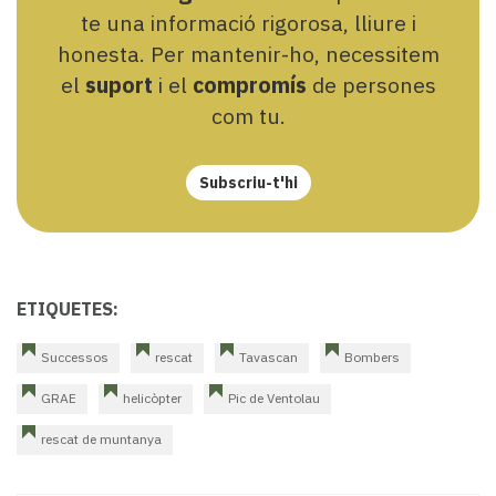
te una informació rigorosa, lliure i
honesta. Per mantenir-ho, necessitem
el
suport
i el
compromís
de persones
com tu.
Subscriu-t'hi
ETIQUETES:
Successos
rescat
Tavascan
Bombers
GRAE
helicòpter
Pic de Ventolau
rescat de muntanya