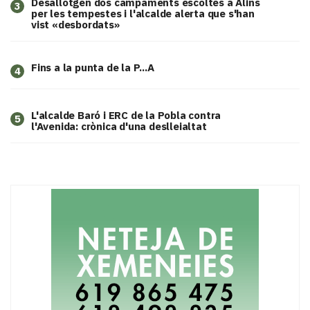
​Desallotgen dos campaments escoltes a Alins
3
per les tempestes i l'alcalde alerta que s'han
vist «desbordats»
Fins a la punta de la P...A
4
L'alcalde Baró i ERC de la Pobla contra
5
l'Avenida: crònica d'una deslleialtat