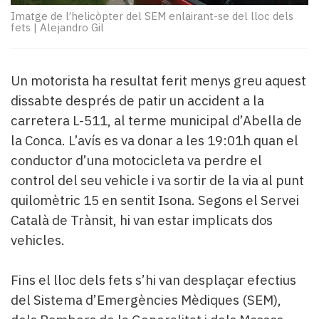
Subscriptors
Imatge de l’helicòpter del SEM enlairant-se del lloc dels
La
fets
|
Alejandro Gil
newsletter
del
Pallars
Un motorista ha resultat ferit menys greu aquest
Contingut
dissabte després de patir un accident a la
patrocinat
Lo
carretera L-511, al terme municipal d’Abella de
més
la Conca. L’avís es va donar a les 19:01h quan el
llegit...
conductor d’una motocicleta va perdre el
Editorial
control del seu vehicle i va sortir de la via al punt
quilomètric 15 en sentit Isona. Segons el Servei
Català de Trànsit, hi van estar implicats dos
vehicles.
Fins el lloc dels fets s’hi van desplaçar efectius
del Sistema d’Emergències Mèdiques (SEM),