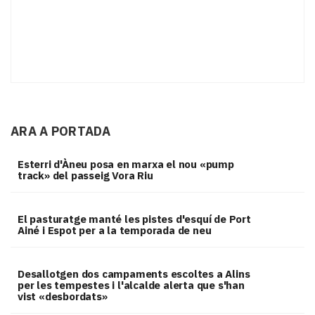
ARA A PORTADA
Esterri d'Àneu posa en marxa el nou «pump
track» del passeig Vora Riu
El pasturatge manté les pistes d'esquí de Port
Ainé i Espot per a la temporada de neu
​Desallotgen dos campaments escoltes a Alins
per les tempestes i l'alcalde alerta que s'han
vist «desbordats»