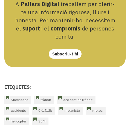
A
Pallars Digital
treballem per oferir-
te una informació rigorosa, lliure i
honesta. Per mantenir-ho, necessitem
el
suport
i el
compromís
de persones
com tu.
Subscriu-t'hi
ETIQUETES:
Successos
trànsit
accident de trànsit
accidents
C-1412b
motorista
motos
helicòpter
SEM