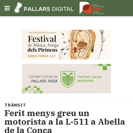
Subscriu-t'hi
Cerca
Portada
Opinió
Fem-
ho
fàcil
Successos
Societat
TRÀNSIT
Política
Ferit menys greu un
i
motorista a la L-511 a Abella
municipis
de la Conca
Economia