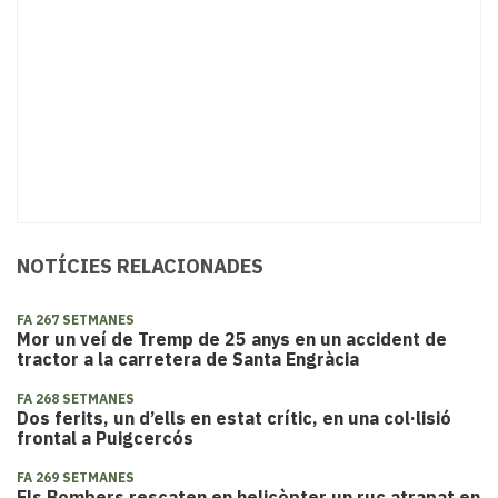
NOTÍCIES RELACIONADES
FA 267 SETMANES
Mor un veí de Tremp de 25 anys en un accident de
tractor a la carretera de Santa Engràcia
FA 268 SETMANES
Dos ferits, un d’ells en estat crític, en una col·lisió
frontal a Puigcercós
FA 269 SETMANES
Els Bombers rescaten en helicòpter un ruc atrapat en