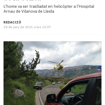
i
L’home va ser traslladat en helicòpter a l’Hospital
turisme
Arnau de Vilanova de Lleida
Cultura
Esports
REDACCIÓ
Mai
28 de juny de 2021 a les 10:07
tant!
TV
i
mitjans
El
temps
Reportatges
Entrevistes
Enquestes
A
escena!
Dis
la
teva!