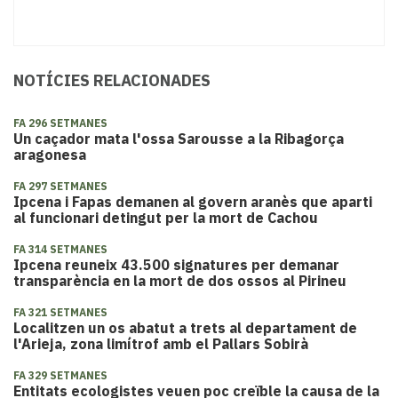
NOTÍCIES RELACIONADES
FA 296 SETMANES
​Un caçador mata l'ossa Sarousse a la Ribagorça
aragonesa
FA 297 SETMANES
Ipcena i Fapas demanen al govern aranès que aparti
al funcionari detingut per la mort de Cachou
FA 314 SETMANES
Ipcena reuneix 43.500 signatures per demanar
transparència en la mort de dos ossos al Pirineu
FA 321 SETMANES
Localitzen un os abatut a trets al departament de
l'Arieja, zona limítrof amb el Pallars Sobirà
FA 329 SETMANES
Entitats ecologistes veuen poc creïble la causa de la