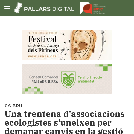
Subscriu-t'hi
Cerca
Portada
Opinió
Fem-
ho
fàcil
Successos
Societat
OS BRU
Política
Una trentena d'associacions
i
ecologistes s'uneixen per
municipis
demanar canvis en la gestió
Economia