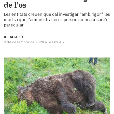
de l'os
i
turisme
Les entitats creuen que cal investigar "amb rigor" les
Cultura
morts i que l'administració es personi com acusació
Esports
particular
Mai
tant!
REDACCIÓ
TV
9 de desembre de 2020 a les 09:48
i
mitjans
El
temps
Reportatges
Entrevistes
Enquestes
A
escena!
Dis
la
teva!