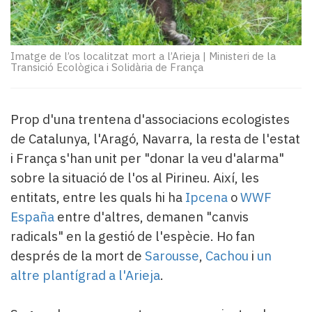
Subscriptors
La
newsletter
del
Imatge de l’os localitzat mort a l’Arieja
|
Ministeri de la
Pallars
Transició Ecològica i Solidària de França
Contingut
patrocinat
Lo
Prop d'una trentena d'associacions ecologistes
més
de Catalunya, l'Aragó, Navarra, la resta de l'estat
llegit...
i França s'han unit per "donar la veu d'alarma"
Editorial
sobre la situació de l'os al Pirineu. Així, les
entitats, entre les quals hi ha
Ipcena
o
WWF
España
entre d'altres, demanen "canvis
radicals" en la gestió de l'espècie. Ho fan
després de la mort de
Sarousse
,
Cachou
i
un
altre plantígrad a l'Arieja
.