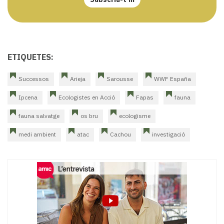
ETIQUETES:
Successos
Arieja
Sarousse
WWF España
Ipcena
Ecologistes en Acció
Fapas
fauna
fauna salvatge
os bru
ecologisme
medi ambient
atac
Cachou
investigació