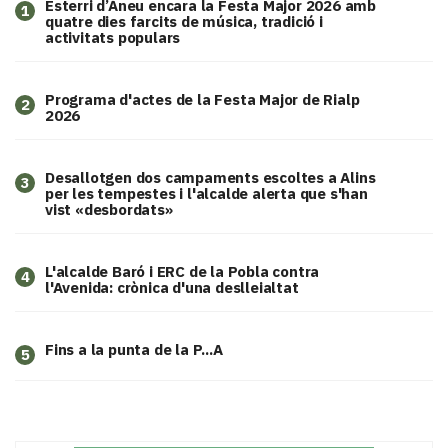
Esterri d’Àneu encara la Festa Major 2026 amb
1
quatre dies farcits de música, tradició i
activitats populars
Programa d'actes de la Festa Major de Rialp
2
2026
​Desallotgen dos campaments escoltes a Alins
3
per les tempestes i l'alcalde alerta que s'han
vist «desbordats»
L'alcalde Baró i ERC de la Pobla contra
4
l'Avenida: crònica d'una deslleialtat
Fins a la punta de la P...A
5