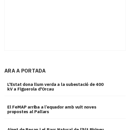
ARA A PORTADA
L'Estat dona llum verda a la subestació de 400
kV a Figuerola d'Orcau
El FeMAP arriba a l’equador amb vuit noves
propostes al Pallars
Ainet de Besan i el Parc Natural de l'Alt Pirineu