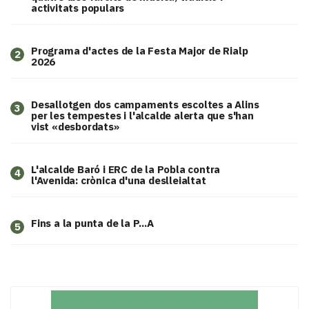
activitats populars
Programa d'actes de la Festa Major de Rialp
2
2026
​Desallotgen dos campaments escoltes a Alins
3
per les tempestes i l'alcalde alerta que s'han
vist «desbordats»
L'alcalde Baró i ERC de la Pobla contra
4
l'Avenida: crònica d'una deslleialtat
Fins a la punta de la P...A
5