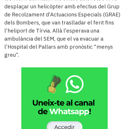
Subscriptors
desplaçar un helicòpter amb efectius del Grup
La
de Recolzament d’Actuacions Especials (GRAE)
newsletter
del
dels Bombers, que van traslladar el ferit fins
Pallars
l’heliport de Tírvia. Allà l’esperava una
Contingut
ambulància del SEM, que el va evacuar a
patrocinat
l’Hospital del Pallars amb pronòstic “menys
Lo
més
greu”.
llegit...
Editorial