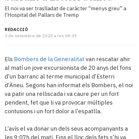
i
El noi va ser traslladat de caràcter “menys greu” a
turisme
l’Hospital del Pallars de Tremp
Cultura
Esports
REDACCIÓ
Mai
3 de setembre de 2020 a les 09:39
tant!
TV
i
Els
Bombers de la Generalitat
van rescatar ahir
mitjans
al matí un jove excursionista de 20 anys del fons
El
d’un barranc al terme municipal d’Esterri
temps
Reportatges
d’Àneu. Segons han informat els Bombers, el noi
Entrevistes
va patir una relliscada i va caure per un fort
Enquestes
pendent, fet que li va provocar múltiples
A
contusions i un fort dolor a l’espatlla.
escena!
Dis
la
L’avís el va donar un dels seus acompanyants a
teva!
les 9:07h del matí. Fins el lloc dels fets s’hi va