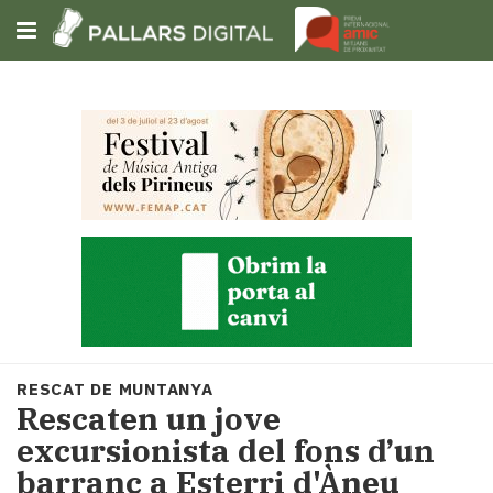
Subscriu-t'hi
Cerca
Portada
Opinió
Fem-
ho
fàcil
Successos
Societat
RESCAT DE MUNTANYA
Política
​Rescaten un jove
i
excursionista del fons d’un
municipis
barranc a Esterri d'Àneu
Economia