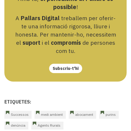
possible
!
A
Pallars Digital
treballem per oferir-
te una informació rigorosa, lliure i
honesta. Per mantenir-ho, necessitem
el
suport
i el
compromís
de persones
com tu.
Subscriu-t'hi
ETIQUETES:
Successos
medi ambient
abocament
purins
denúncia
Agents Rurals