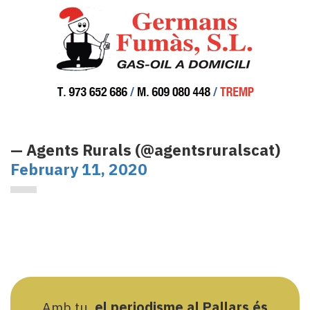
— Agents Rurals (@agentsruralscat)
February 11, 2020
Amb tu,
el periodisme al Pallars és