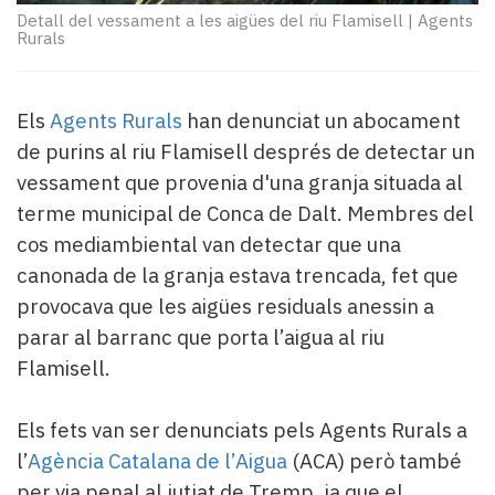
Subscriptors
Detall del vessament a les aigües del riu Flamisell
|
Agents
La
Rurals
newsletter
del
Pallars
Els
Agents Rurals
han denunciat un abocament
Contingut
de purins al riu Flamisell després de detectar un
patrocinat
vessament que provenia d'una granja situada al
Lo
més
terme municipal de Conca de Dalt. Membres del
llegit...
cos mediambiental van detectar que una
Editorial
canonada de la granja estava trencada, fet que
provocava que les aigües residuals anessin a
parar al barranc que porta l’aigua al riu
Flamisell.
Els fets van ser denunciats pels Agents Rurals a
l’
Agència Catalana de l’Aigua
(ACA) però també
per via penal al jutjat de Tremp, ja que el