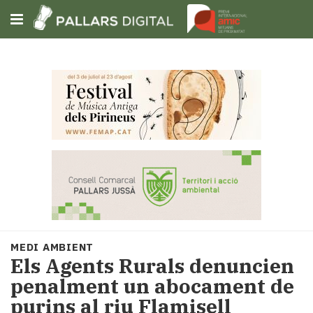
Subscriu-t'hi
Cerca
Portada
Opinió
Fem-
ho
fàcil
Successos
Societat
MEDI AMBIENT
Política
Els Agents Rurals denuncien
i
penalment un abocament de
municipis
purins al riu Flamisell
Economia