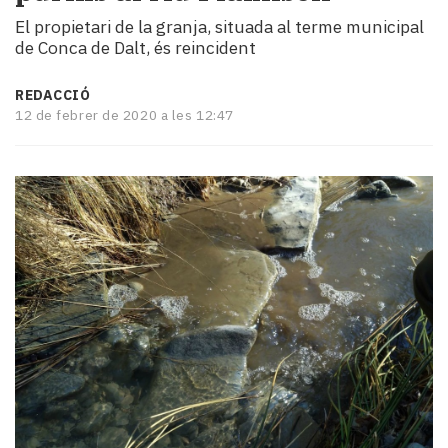
i
El propietari de la granja, situada al terme municipal
turisme
de Conca de Dalt, és reincident
Cultura
Esports
REDACCIÓ
Mai
12 de febrer de 2020 a les 12:47
tant!
TV
i
mitjans
El
temps
Reportatges
Entrevistes
Enquestes
A
escena!
Dis
la
teva!