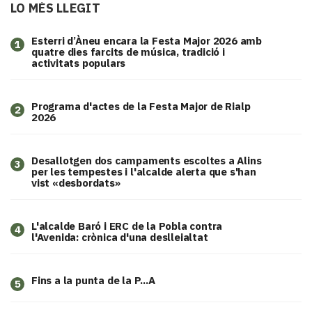
LO MÉS LLEGIT
Esterri d’Àneu encara la Festa Major 2026 amb
1
quatre dies farcits de música, tradició i
activitats populars
Programa d'actes de la Festa Major de Rialp
2
2026
​Desallotgen dos campaments escoltes a Alins
3
per les tempestes i l'alcalde alerta que s'han
vist «desbordats»
L'alcalde Baró i ERC de la Pobla contra
4
l'Avenida: crònica d'una deslleialtat
Fins a la punta de la P...A
5