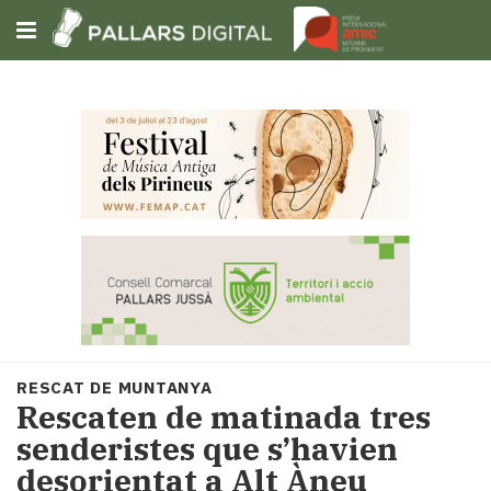
Subscriu-t'hi
Cerca
Portada
Opinió
Fem-
ho
fàcil
Successos
Societat
RESCAT DE MUNTANYA
Política
Rescaten de matinada tres
i
senderistes que s’havien
municipis
desorientat a Alt Àneu
Economia