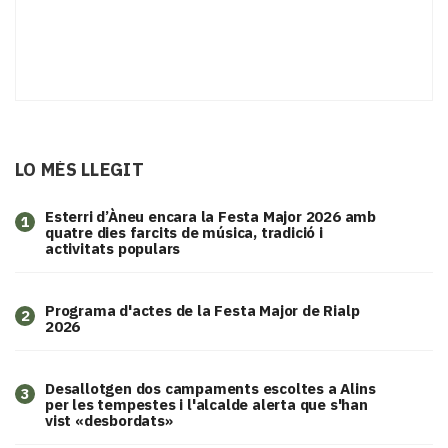
LO MÉS LLEGIT
Esterri d’Àneu encara la Festa Major 2026 amb
1
quatre dies farcits de música, tradició i
activitats populars
Programa d'actes de la Festa Major de Rialp
2
2026
​Desallotgen dos campaments escoltes a Alins
3
per les tempestes i l'alcalde alerta que s'han
vist «desbordats»