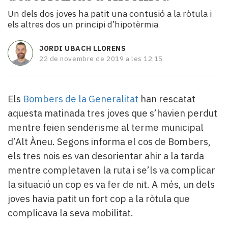
i
Un dels dos joves ha patit una contusió a la ròtula i
turisme
els altres dos un principi d’hipotèrmia
Cultura
Esports
JORDI UBACH LLORENS
Mai
22 de novembre de 2019 a les 12:15
tant!
TV
i
Els
Bombers de la Generalitat
han rescatat
mitjans
aquesta matinada tres joves que s’havien perdut
El
temps
mentre feien senderisme al terme municipal
Reportatges
d’Alt Àneu. Segons informa el cos de Bombers,
Entrevistes
els tres nois es van desorientar ahir a la tarda
Enquestes
mentre completaven la ruta i se’ls va complicar
A
escena!
la situació un cop es va fer de nit. A més, un dels
Dis
joves havia patit un fort cop a la ròtula que
la
complicava la seva mobilitat.
teva!