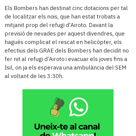
Subscriptors
Els Bombers han destinat cinc dotacions per tal
La
newsletter
de localitzar els nois, que han estat trobats a
del
mitjanit prop del refugi d’Airoto. Davant la
Pallars
previsió de nevades per aquest divendres, que
Contingut
hagués complicat el rescat en helicòpter, els
patrocinat
efectius dels GRAE dels Bombers han decidit no
Lo
més
fer nit al refugi d’Airoto i evacuar els joves fins a
llegit...
Isil, on ja els esperava una ambulància del SEM
Editorial
al voltant de les 3:30h.