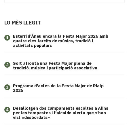
LO MÉS LLEGIT
Esterri d’Àneu encara la Festa Major 2026 amb
1
quatre dies farcits de música, tradició i
activitats populars
Sort afronta una Festa Major plena de
2
tradició, música i participació associativa
Programa d'actes de la Festa Major de Rialp
3
2026
​Desallotgen dos campaments escoltes a Alins
4
per les tempestes i l'alcalde alerta que s'han
vist «desbordats»