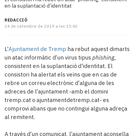
i
en la suplantació d’identitat
turisme
Cultura
REDACCIÓ
Esports
24 de setembre de 2019 a les 15:40
Mai
tant!
TV
L’
Ajuntament de Tremp
ha rebut aquest dimarts
i
un atac informàtic d’un virus tipus
phishing
,
mitjans
consistent en la suplantació d'identitat. El
El
consistori ha alertat els veïns que en cas de
temps
Reportatges
rebre un correu electrònic d’alguna de les
Entrevistes
adreces de l’ajuntament -amb el domini
Enquestes
tremp.cat o ajuntamentdetremp.cat- es
A
comprovi abans que no contingui alguna adreça
escena!
Dis
al remitent.
la
teva!
A través d’un comunicat, l’ajuntament aconsella