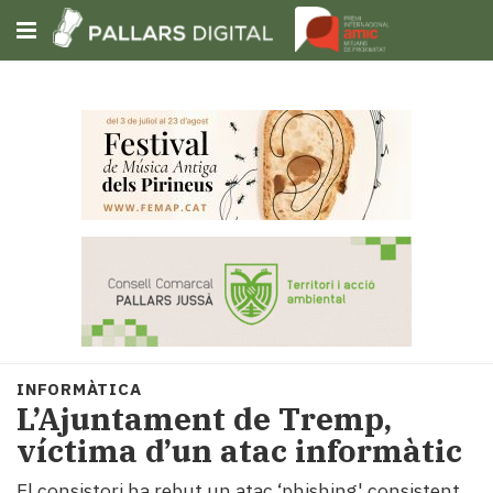
Subscriu-t'hi
Cerca
Portada
Opinió
Fem-
ho
fàcil
Successos
Societat
INFORMÀTICA
Política
L’Ajuntament de Tremp,
i
víctima d’un atac informàtic
municipis
Economia
El consistori ha rebut un atac ‘phishing' consistent