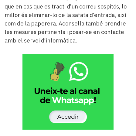
Subscriptors
que en cas que es tracti d’un correu sospitós, lo
La
millor és eliminar-lo de la safata d’entrada, així
newsletter
del
com de la paperera. Aconsella també prendre
Pallars
les mesures pertinents i posar-se en contacte
Contingut
amb el servei d’informàtica.
patrocinat
Lo
més
llegit...
Editorial