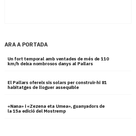
ARA A PORTADA
Un fort temporal amb ventades de més de 110
km/h deixa nombrosos danys al Pallars
El Pallars ofereix sis solars per construir‑hi 81
habitatges de lloguer assequible
«Nana» i «Zezena eta Umea», guanyadors de
la 15a edició del Mostremp