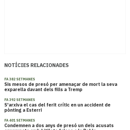
NOTÍCIES RELACIONADES
FA 382 SETMANES
Sis mesos de presó per amenaçar de mort la seva
exparella davant dels fills a Tremp
FA 392 SETMANES
S'arxiva el cas del ferit crític en un accident de
pònting a Esterri
FA 401 SETMANES
​Condemnen a dos anys de presó un dels acusats