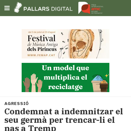
Subscriu-t'hi
Cerca
Portada
Opinió
Fem-
ho
fàcil
Successos
Societat
AGRESSIÓ
Política
Condemnat a indemnitzar el
i
seu germà per trencar-li el
municipis
nas a Tremp
Economia