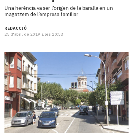
i
Una herència va ser l’origen de la baralla en un
turisme
magatzem de l’empresa familiar
Cultura
Esports
REDACCIÓ
Mai
25 d'abril de 2019 a les 10:58
tant!
TV
i
mitjans
El
temps
Reportatges
Entrevistes
Enquestes
A
escena!
Dis
la
teva!