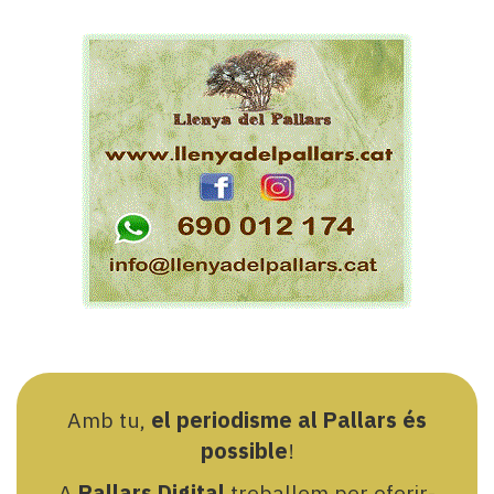
Amb tu,
el periodisme al Pallars és
possible
!
A
Pallars Digital
treballem per oferir-