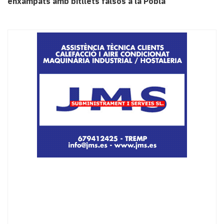
enxampats amb bitllets falsos a la Pobla