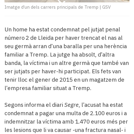
Subscriptors
Imatge d’un dels carrers principals de Tremp
|
GSV
La
newsletter
del
Un home ha estat condemnat pel jutjat penal
Pallars
Contingut
número 2 de Lleida per haver trencat el nas al
patrocinat
seu germà arran d’una baralla per una herència
Lo
familiar a Tremp. La jutge ha absolt, d’altra
més
banda, la víctima i un altre germà que també van
llegit...
Editorial
ser jutjats per haver-hi participat. Els fets van
tenir lloc el gener de 2015 en un magatzem de
l’empresa familiar situat a Tremp.
Segons informa el diari
Segre
, l’acusat ha estat
condemnat a pagar una multa de 2.100 euros i a
indemnitzar la víctima amb 1.470 euros més per
les lesions que li va causar -una fractura nasal- i