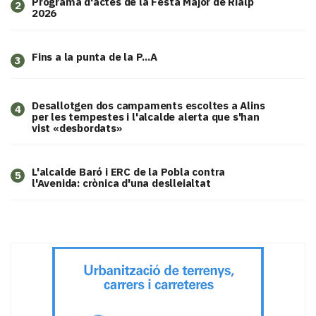
Programa d'actes de la Festa Major de Rialp
2
2026
Fins a la punta de la P...A
3
​Desallotgen dos campaments escoltes a Alins
4
per les tempestes i l'alcalde alerta que s'han
vist «desbordats»
L'alcalde Baró i ERC de la Pobla contra
5
l'Avenida: crònica d'una deslleialtat