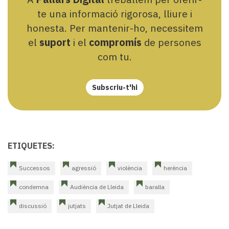
te una informació rigorosa, lliure i
honesta. Per mantenir-ho, necessitem
el
suport
i el
compromís
de persones
com tu.
Subscriu-t'hi
ETIQUETES:
Successos
agressió
violència
herència
condemna
Audiència de Lleida
baralla
discussió
jutjats
Jutjat de Lleida