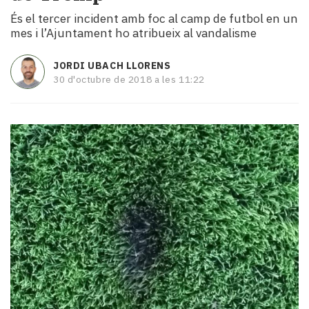
i
És el tercer incident amb foc al camp de futbol en un
turisme
mes i l’Ajuntament ho atribueix al vandalisme
Cultura
Esports
JORDI UBACH LLORENS
Mai
30 d'octubre de 2018 a les 11:22
tant!
TV
i
mitjans
El
temps
Reportatges
Entrevistes
Enquestes
A
escena!
Dis
la
teva!