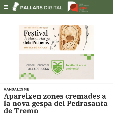
Subscriu-t'hi
Cerca
Portada
Opinió
Fem-
ho
fàcil
Successos
Societat
VANDALISME
Política
Apareixen zones cremades a
i
la nova gespa del Pedrasanta
municipis
de Tremp
Economia