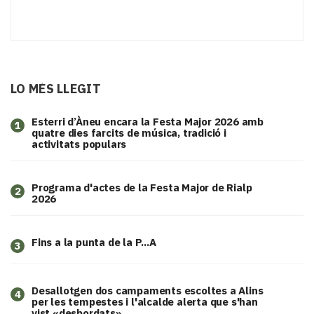
LO MÉS LLEGIT
Esterri d’Àneu encara la Festa Major 2026 amb
1
quatre dies farcits de música, tradició i
activitats populars
Programa d'actes de la Festa Major de Rialp
2
2026
Fins a la punta de la P...A
3
​Desallotgen dos campaments escoltes a Alins
4
per les tempestes i l'alcalde alerta que s'han
vist «desbordats»