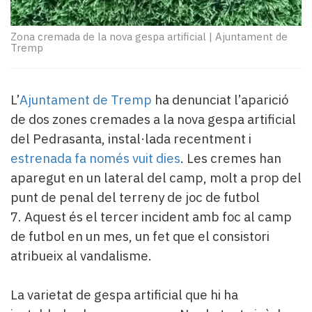
Subscriptors
La
newsletter
Zona cremada de la nova gespa artificial
|
Ajuntament de
Tremp
del
Pallars
Contingut
L’
Ajuntament de Tremp
ha denunciat l’aparició
patrocinat
Lo
de dos zones cremades a la nova gespa artificial
més
del Pedrasanta, instal·lada recentment i
llegit...
estrenada fa només vuit dies
. Les cremes han
Editorial
aparegut en un lateral del camp, molt a prop del
punt de penal del terreny de joc de futbol
7. Aquest és el tercer incident amb foc al camp
de futbol en un mes, un fet que el consistori
atribueix al vandalisme.
La varietat de gespa artificial que hi ha