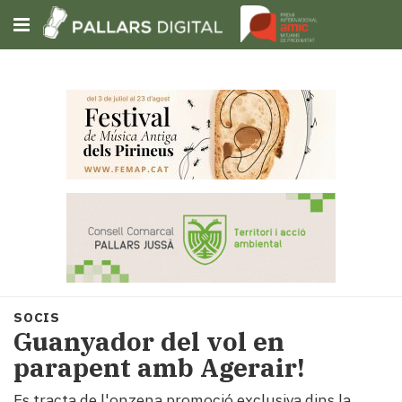
Subscriu-t'hi
Cerca
Portada
Opinió
Fem-
ho
fàcil
Successos
Societat
SOCIS
Política
Guanyador del vol en
i
parapent amb Agerair!
municipis
Economia
Es tracta de l'onzena promoció exclusiva dins la