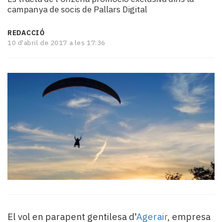
i
campanya de socis de Pallars Digital
turisme
Cultura
REDACCIÓ
Esports
10 d'abril de 2017 a les 17:36
Mai
tant!
TV
i
mitjans
El
temps
Reportatges
Entrevistes
Enquestes
A
escena!
Dis
la
teva!
El vol en parapent gentilesa d'
Agerair
, empresa