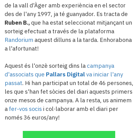
Subscriptors
de la vall d'Àger amb experiència en el sector
La
des de l'any 1997, ja té guanyador. Es tracta de
newsletter
Ruben B.,
que ha estat seleccionat mitjançant un
del
Pallars
sorteig efectuat a través de la plataforma
Contingut
Randorium
aquest dilluns a la tarda. Enhorabona
patrocinat
a l'afortunat!
Lo
més
Aquest és l'onzè sorteig dins la
campanya
llegit...
Editorial
d'associats que
Pallars Digital
va iniciar l'any
passat
. Hi han participat un total de 46 persones,
les que s'han fet sòcies del diari aquests primers
onze mesos de campanya. A la resta, us animem
a
fer-vos socis
i col·laborar amb el diari per
només 36 euros/any!