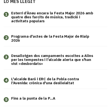
LO MÉS LLEGIT
Esterri d’Àneu encara la Festa Major 2026 amb
1
quatre dies farcits de música, tradició i
activitats populars
Programa d'actes de la Festa Major de Rialp
2
2026
​Desallotgen dos campaments escoltes a Alins
3
per les tempestes i l'alcalde alerta que s'han
vist «desbordats»
L'alcalde Baró i ERC de la Pobla contra
4
l'Avenida: crònica d'una deslleialtat
Fins a la punta de la P...A
5