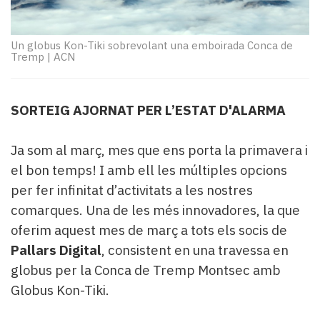
Subscriptors
La
newsletter
Un globus Kon-Tiki sobrevolant una emboirada Conca de
del
Tremp
|
ACN
Pallars
Contingut
patrocinat
SORTEIG AJORNAT PER L’ESTAT D'ALARMA
Lo
més
Ja som al març, mes que ens porta la primavera i
llegit...
Editorial
el bon temps! I amb ell les múltiples opcions
per fer infinitat d’activitats a les nostres
comarques. Una de les més innovadores, la que
oferim aquest mes de març a tots els socis de
Pallars Digital
, consistent en una travessa en
globus per la Conca de Tremp Montsec amb
Globus Kon-Tiki.