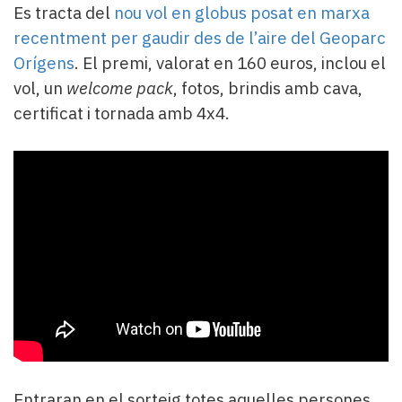
Es tracta del
nou vol en globus posat en marxa
recentment per gaudir des de l’aire del Geoparc
Orígens
. El premi, valorat en 160 euros, inclou el
vol, un
welcome pack
, fotos, brindis amb cava,
certificat i tornada amb 4x4.
Entraran en el sorteig totes aquelles persones