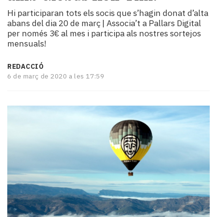
i
Hi participaran tots els socis que s’hagin donat d’alta
turisme
abans del dia 20 de març | Associa’t a Pallars Digital
Cultura
per només 3€ al mes i participa als nostres sortejos
Esports
mensuals!
Mai
tant!
REDACCIÓ
TV
6 de març de 2020 a les 17:59
i
mitjans
El
temps
Reportatges
Entrevistes
Enquestes
A
escena!
Dis
la
teva!