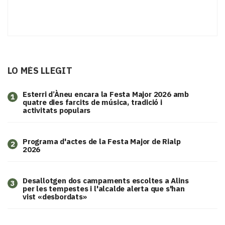
LO MÉS LLEGIT
Esterri d’Àneu encara la Festa Major 2026 amb
1
quatre dies farcits de música, tradició i
activitats populars
Programa d'actes de la Festa Major de Rialp
2
2026
​Desallotgen dos campaments escoltes a Alins
3
per les tempestes i l'alcalde alerta que s'han
vist «desbordats»