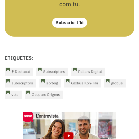
com tu.
Subscriu-t'hi
ETIQUETES:
Destacat
Subscriptors
Pallars Digital
subscriptors
sorteig
Globus Kon-Tiki
globus
vols
Geoparc Orígens