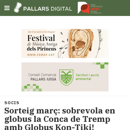
Subscriu-t'hi
Cerca
Portada
Opinió
Fem-
ho
fàcil
Successos
Societat
SOCIS
Política
Sorteig març: sobrevola en
i
globus la Conca de Tremp
municipis
amb Globus Kon-Tiki!
Economia