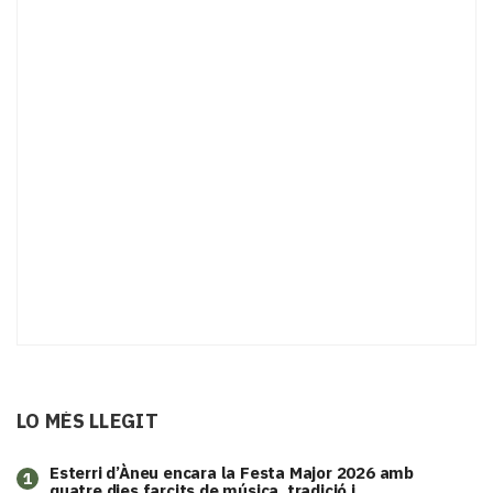
LO MÉS LLEGIT
Esterri d’Àneu encara la Festa Major 2026 amb
1
quatre dies farcits de música, tradició i