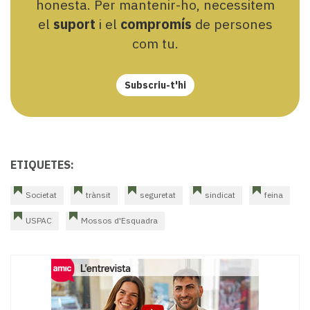
honesta. Per mantenir-ho, necessitem
el
suport
i el
compromís
de persones
com tu.
Subscriu-t'hi
ETIQUETES:
Societat
trànsit
seguretat
sindicat
feina
USPAC
Mossos d'Esquadra