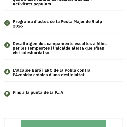
activitats populars
Programa d'actes de la Festa Major de Rialp
2
2026
​Desallotgen dos campaments escoltes a Alins
3
per les tempestes i l'alcalde alerta que s'han
vist «desbordats»
L'alcalde Baró i ERC de la Pobla contra
4
l'Avenida: crònica d'una deslleialtat
Fins a la punta de la P...A
5