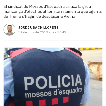
i
El sindicat de Mossos d’Esquadra critica la greu
turisme
mancança d’efectius al territori i lamenta que agents
Cultura
de Tremp s’hagin de desplaçar a Vielha
Esports
Mai
JORDI UBACH LLORENS
tant!
12 de juny de 2018 a les 10:45
TV
i
mitjans
El
temps
Reportatges
Entrevistes
Enquestes
A
escena!
Dis
la
teva!