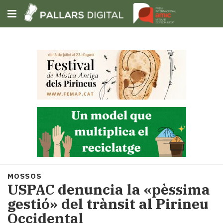
Subscriu-t'hi
Cerca
Portada
Opinió
Fem-
ho
fàcil
Successos
Societat
MOSSOS
Política
USPAC denuncia la «pèssima
i
gestió» del trànsit al Pirineu
municipis
Occidental
Economia