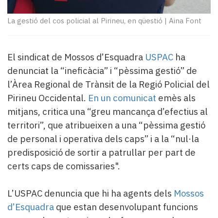
Subscriptors
La
La gestió del cos policial al Pirineu, en qüestió
|
Aina Font
newsletter
del
Pallars
El sindicat de Mossos d’Esquadra
USPAC
ha
Contingut
patrocinat
denunciat la “ineficàcia” i “pèssima gestió” de
Lo
l’Àrea Regional de Trànsit de la Regió Policial del
més
Pirineu Occidental.
En un comunicat
emès als
llegit...
mitjans, critica una “greu mancança d’efectius al
Editorial
territori”, que atribueixen a una “pèssima gestió
de personal i operativa dels caps” i a la “nul·la
predisposició de sortir a patrullar per part de
certs caps de comissaries".
L’USPAC denuncia que hi ha agents dels
Mossos
d’Esquadra
que estan desenvolupant funcions