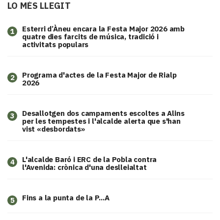
LO MÉS LLEGIT
Esterri d’Àneu encara la Festa Major 2026 amb
1
quatre dies farcits de música, tradició i
activitats populars
Programa d'actes de la Festa Major de Rialp
2
2026
​Desallotgen dos campaments escoltes a Alins
3
per les tempestes i l'alcalde alerta que s'han
vist «desbordats»
L'alcalde Baró i ERC de la Pobla contra
4
l'Avenida: crònica d'una deslleialtat
Fins a la punta de la P...A
5