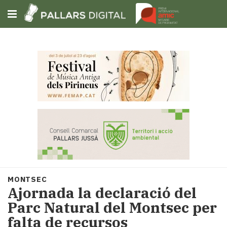
Subscriu-t'hi
Cerca
Portada
Opinió
Fem-
ho
fàcil
Successos
Societat
MONTSEC
Política
Ajornada la declaració del
i
Parc Natural del Montsec per
municipis
falta de recursos
Economia