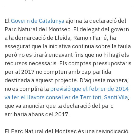
Subscriptors
La
newsletter
El
Govern de Catalunya
ajorna la declaració del
del
Parc Natural del Montsec. El delegat del govern
Pallars
Contingut
a la demarcació de Lleida, Ramon Farré, ha
patrocinat
assegurat que la iniciativa continua sobre la taula
Lo
però no es tirarà endavant fins que no hi hagi els
més
recursos necessaris. Els comptes pressupostaris
llegit...
Editorial
per al 2017 no compten amb cap partida
destinada a aquest projecte. D'aquesta manera,
no es complirà la
previsió que el febrer de 2014
va fer el llavors conseller de Territori, Santi Vila
,
que va anunciar que la declaració del parc
arribaria abans del 2017.
El Parc Natural del Montsec és una reivindicació