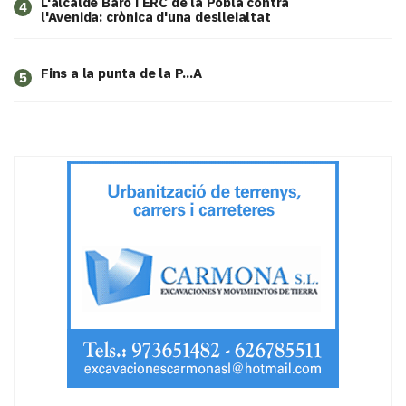
L'alcalde Baró i ERC de la Pobla contra
4
l'Avenida: crònica d'una deslleialtat
Fins a la punta de la P...A
5