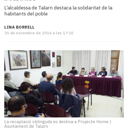
i
L’alcaldessa de Talarn destaca la solidaritat de la
turisme
habitants del poble
Cultura
Esports
LINA BORRELL
Mai
30 de novembre de 2016 a les 17:10
tant!
TV
i
mitjans
El
temps
Reportatges
Entrevistes
Enquestes
A
escena!
Dis
la
La recaptació obtinguda es destina a Projecte Home
|
teva!
Ajuntament de Talarn