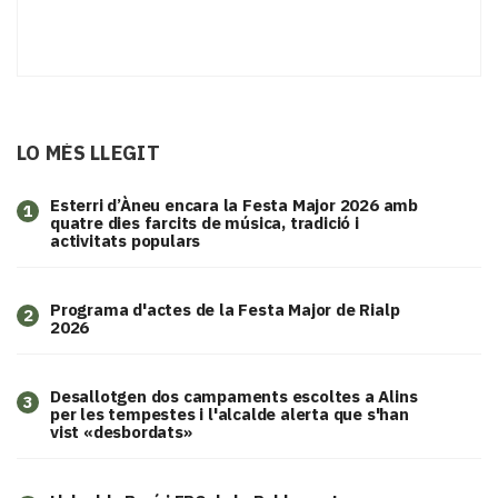
LO MÉS LLEGIT
Esterri d’Àneu encara la Festa Major 2026 amb
1
quatre dies farcits de música, tradició i
activitats populars
Programa d'actes de la Festa Major de Rialp
2
2026
​Desallotgen dos campaments escoltes a Alins
3
per les tempestes i l'alcalde alerta que s'han
vist «desbordats»