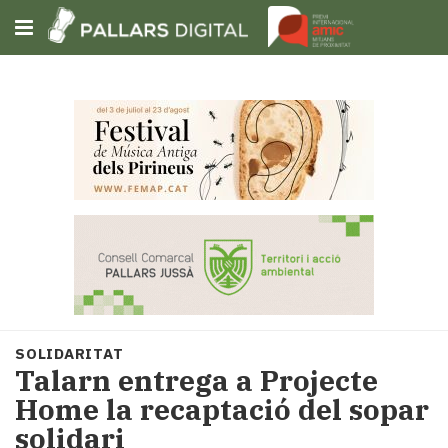
Subscriu-t'hi
Cerca
Portada
Opinió
Fem-
ho
fàcil
Successos
Societat
SOLIDARITAT
Política
Talarn entrega a Projecte
i
Home la recaptació del sopar
municipis
solidari
Economia