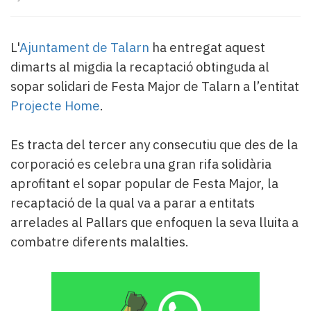
Subscriptors
La
newsletter
L'
Ajuntament de Talarn
ha entregat aquest
del
dimarts al migdia la recaptació obtinguda al
Pallars
Contingut
sopar solidari de Festa Major de Talarn a l’entitat
patrocinat
Projecte Home
.
Lo
més
Es tracta del tercer any consecutiu que des de la
llegit...
Editorial
corporació es celebra una gran rifa solidària
aprofitant el sopar popular de Festa Major, la
recaptació de la qual va a parar a entitats
arrelades al Pallars que enfoquen la seva lluita a
combatre diferents malalties.