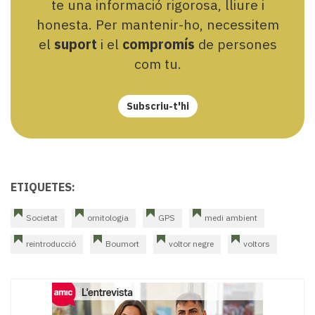
te una informació rigorosa, lliure i
honesta. Per mantenir-ho, necessitem
el
suport
i el
compromís
de persones
com tu.
Subscriu-t'hi
ETIQUETES:
Societat
ornitologia
GPS
medi ambient
reintroducció
Boumort
voltor negre
voltors