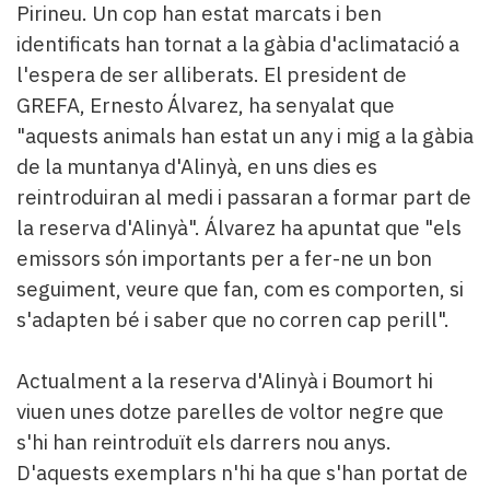
Pirineu. Un cop han estat marcats i ben
identificats han tornat a la gàbia d'aclimatació a
l'espera de ser alliberats. El president de
GREFA, Ernesto Álvarez, ha senyalat que
"aquests animals han estat un any i mig a la gàbia
de la muntanya d'Alinyà, en uns dies es
reintroduiran al medi i passaran a formar part de
la reserva d'Alinyà". Álvarez ha apuntat que "els
emissors són importants per a fer-ne un bon
seguiment, veure que fan, com es comporten, si
s'adapten bé i saber que no corren cap perill".
Actualment a la reserva d'Alinyà i Boumort hi
viuen unes dotze parelles de voltor negre que
s'hi han reintroduït els darrers nou anys.
D'aquests exemplars n'hi ha que s'han portat de