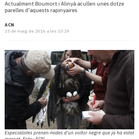
Actualment Boumort i Alinyà acullen unes dotze
i
parelles d'aquests rapinyaires
turisme
Cultura
ACN
Esports
25 de maig de 2016 a les 10:29
Mai
tant!
TV
i
mitjans
El
temps
Reportatges
Entrevistes
Enquestes
A
escena!
Dis
la
Especialistes prenen mides d'un voltor negre que ja ha estat
teva!
marcat. Foto: ACN