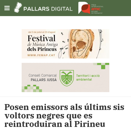
Subscriu-t'hi
Cerca
Portada
Opinió
Fem-
ho
fàcil
Successos
Societat
Posen emissors als últims sis
Política
voltors negres que es
i
reintroduiran al Pirineu
municipis
Economia