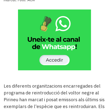
Subscriptors
La
newsletter
del
Pallars
Contingut
patrocinat
Lo
més
llegit...
Editorial
Les diferents organitzacions encarregades del
programa de reintroducció del voltor negre al
Pirineu han marcat i posat emissors als últims sis
exemplars de l'espècie que es reintroduiran. Els