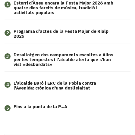
Esterri d’Àneu encara la Festa Major 2026 amb
1
quatre dies farcits de música, tradició i
activitats populars
Programa d'actes de la Festa Major de Rialp
2
2026
​Desallotgen dos campaments escoltes a Alins
3
per les tempestes i l'alcalde alerta que s'han
vist «desbordats»
L'alcalde Baró i ERC de la Pobla contra
4
l'Avenida: crònica d'una deslleialtat
Fins a la punta de la P...A
5