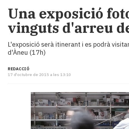
i
Una exposició foto
turisme
Cultura
vinguts d'arreu d
Esports
Mai
tant!
L'exposició serà itinerant i es podrà visi
TV
i
d'Àneu (17h)
mitjans
El
REDACCIÓ
temps
17 d'octubre de 2015 a les 13:10
Reportatges
Entrevistes
Enquestes
A
escena!
Dis
la
teva!