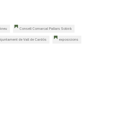
'Àneu
Consell Comarcal Pallars Sobirà
Ajuntament de Vall de Cardós
exposicions