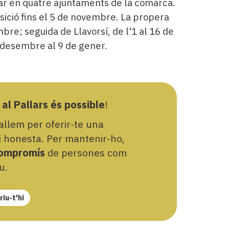
sitar en quatre ajuntaments de la comarca.
osició fins el 5 de novembre. La propera
bre; seguida de Llavorsí, de l'1 al 16 de
 desembre al 9 de gener.
 al Pallars és possible
!
llem per oferir-te una
 i honesta. Per mantenir-ho,
ompromís
de persones com
u.
iu-t'hi