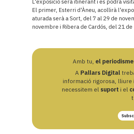
L'exposició serà itinerant i es podrà vi
El primer, Esterri d'Àneu, acollirà l'exp
aturada serà a Sort, del 7 al 29 de novem
novembre i Ribera de Cardós, del 21 de
Amb tu,
el periodisme
A
Pallars Digital
treba
informació rigorosa, lliure
necessitem el
suport
i el
c
t
Subscr