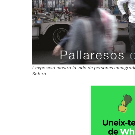
Subscriptors
La
newsletter
del
Pallars
Contingut
patrocinat
Lo
més
llegit...
L'exposició mostra la vida de persones immigrade
Editorial
Sobirà