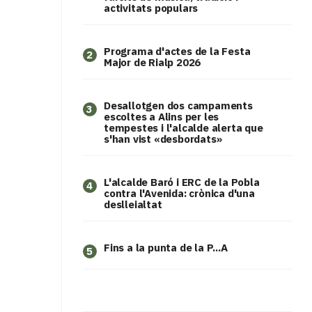
activitats populars
Programa d'actes de la Festa
2
Major de Rialp 2026
​Desallotgen dos campaments
3
escoltes a Alins per les
tempestes i l'alcalde alerta que
s'han vist «desbordats»
L'alcalde Baró i ERC de la Pobla
4
contra l'Avenida: crònica d'una
deslleialtat
Fins a la punta de la P...A
5