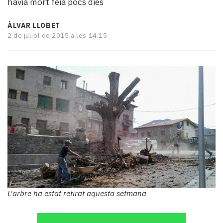
havia mort feia pocs dies
i
turisme
ÀLVAR LLOBET
Cultura
2 de juliol de 2015 a les 14:15
Esports
Mai
tant!
TV
i
mitjans
El
temps
Reportatges
Entrevistes
Enquestes
A
escena!
Dis
L'arbre ha estat retirat aquesta setmana
la
teva!