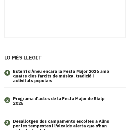
LO MÉS LLEGIT
Esterri d’Àneu encara la Festa Major 2026 amb
1
quatre dies farcits de música, tradició i
activitats populars
Programa d'actes de la Festa Major de Rialp
2
2026
​Desallotgen dos campaments escoltes a Alins
3
per les tempestes i l'alcalde alerta que s'han