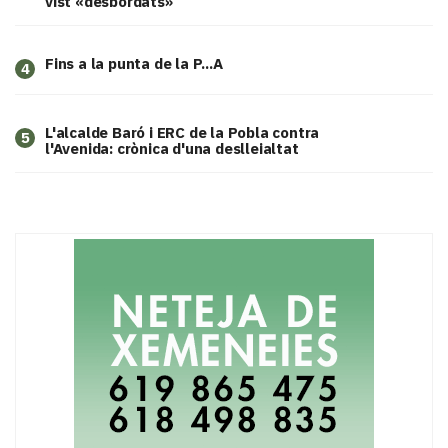
vist «desbordats»
Fins a la punta de la P...A
4
L'alcalde Baró i ERC de la Pobla contra
5
l'Avenida: crònica d'una deslleialtat