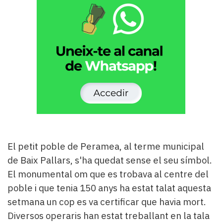
Subscriptors
La
newsletter
del
Pallars
Contingut
patrocinat
Lo
més
llegit...
Editorial
El petit poble de Peramea, al terme municipal
de Baix Pallars, s'ha quedat sense el seu símbol.
El monumental om que es trobava al centre del
poble i que tenia 150 anys ha estat talat aquesta
setmana un cop es va certificar que havia mort.
Diversos operaris han estat treballant en la tala