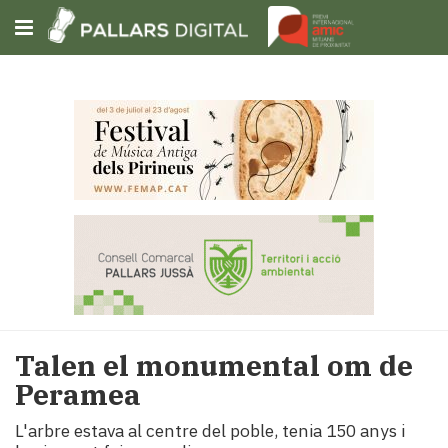
Subscriu-t'hi
Cerca
Portada
Opinió
Fem-
ho
fàcil
Successos
Societat
Talen el monumental om de
Política
Peramea
i
municipis
L'arbre estava al centre del poble, tenia 150 anys i
Economia