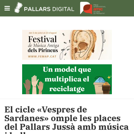
Subscriu-t'hi
Cerca
Portada
Opinió
Fem-
ho
fàcil
Successos
Societat
El cicle «Vespres de
Política
Sardanes» omple les places
i
del Pallars Jussà amb música
municipis
Economia