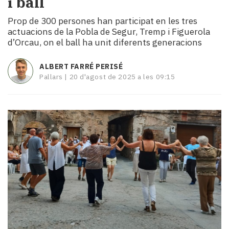
i ball
i
turisme
Prop de 300 persones han participat en les tres
actuacions de la Pobla de Segur, Tremp i Figuerola
Cultura
d’Orcau, on el ball ha unit diferents generacions
Esports
Mai
tant!
ALBERT FARRÉ PERISÉ
Pallars |
20 d'agost de 2025 a les 09:15
TV
i
mitjans
El
temps
Reportatges
Entrevistes
Enquestes
A
escena!
Dis
la
teva!