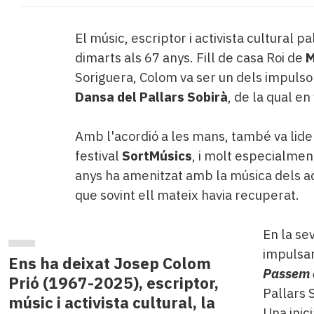
El músic, escriptor i activista cultural p
dimarts als 67 anys. Fill de casa Roi de
M
Soriguera, Colom va ser un dels impulsor
Dansa del Pallars Sobirà
, de la qual en
​Amb l'acordió a les mans, també va lider
festival
SortMúsics
, i molt especialme
anys ha amenitzat amb la música dels ac
que sovint ell mateix havia recuperat.
En la se
impulsar
Ens ha deixat Josep Colom
Passem 
Prió (1967-2025), escriptor,
Pallars S
músic i activista cultural, la
Una inici