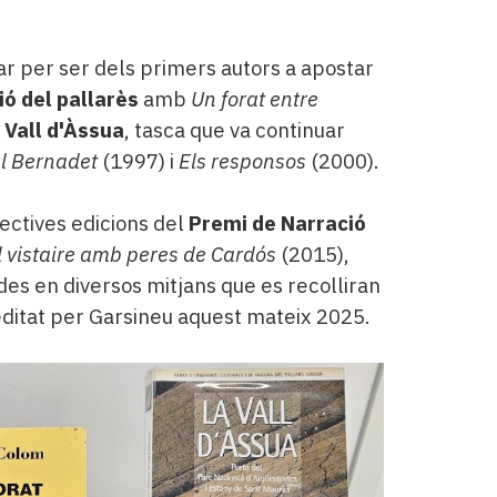
r per ser dels primers autors a apostar
ió del pallarès
amb
Un forat entre
a Vall d'Àssua
, tasca que va continuar
el Bernadet
(1997) i
Els responsos
(2000).
ctives edicions del
Premi de Narració
l vistaire amb peres de Cardós
(2015),
ades en diversos mitjans que es recolliran
ditat per Garsineu aquest mateix 2025.