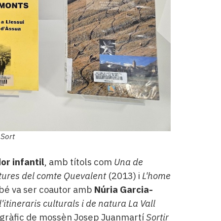
 Sort
or infantil
, amb títols com
Una de
tures del comte Quevalent
(2013) i
L'home
mbé va ser coautor amb
Núria Garcia-
'itineraris culturals i de natura La Vall
biogràfic de mossèn Josep Juanmartí
Sortir