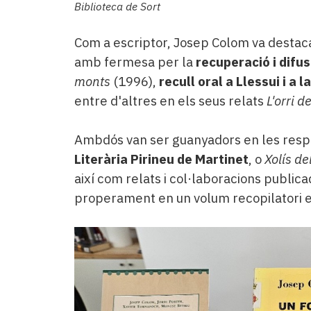
Biblioteca de Sort
Com a escriptor, Josep Colom va destaca
amb fermesa per la
recuperació i difus
monts
(1996),
recull oral a Llessui i a l
entre d'altres en els seus relats
L'orri d
Ambdós van ser guanyadors en les respe
Literària Pirineu de Martinet
, o
Xolís de
així com relats i col·laboracions public
properament en un volum recopilatori e