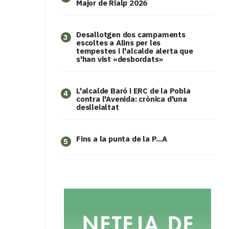
Major de Rialp 2026
​Desallotgen dos campaments
3
escoltes a Alins per les
tempestes i l'alcalde alerta que
s'han vist «desbordats»
L'alcalde Baró i ERC de la Pobla
4
contra l'Avenida: crònica d'una
deslleialtat
Fins a la punta de la P...A
5