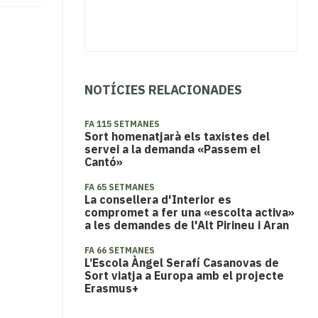
NOTÍCIES RELACIONADES
FA 115 SETMANES
Sort homenatjarà els taxistes del
servei a la demanda «Passem el
Cantó»
FA 65 SETMANES
La consellera d'Interior es
compromet a fer una «escolta activa»
a les demandes de l'Alt Pirineu i Aran
FA 66 SETMANES
L’Escola Àngel Serafí Casanovas de
Sort viatja a Europa amb el projecte
Erasmus+