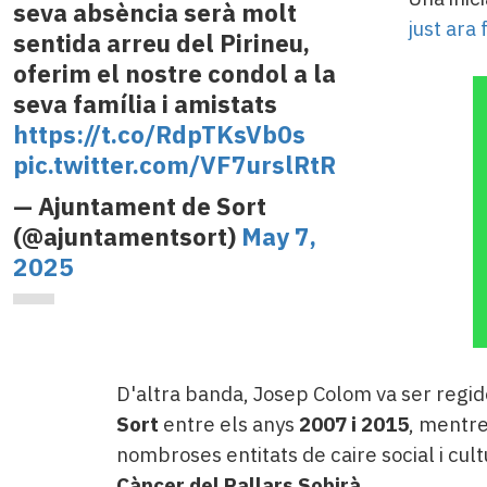
seva absència serà molt
just ara 
sentida arreu del Pirineu,
oferim el nostre condol a la
seva família i amistats
https://t.co/RdpTKsVb0s
pic.twitter.com/VF7urslRtR
— Ajuntament de Sort
(@ajuntamentsort)
May 7,
2025
D'altra banda, Josep Colom va ser regido
Sort
entre els anys
2007 i 2015
, mentr
nombroses entitats de caire social i cult
Càncer del Pallars Sobirà
.