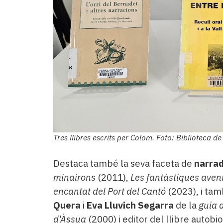
Tres llibres escrits per Colom. Foto: Biblioteca de
Destaca també la seva faceta de
narrad
minairons
(2011),
Les fantàstiques aven
encantat del Port del Cantó
(2023), i ta
Quera
i
Eva Lluvich Segarra
de la
guia d
d'Àssua
(2000) i editor del llibre auto