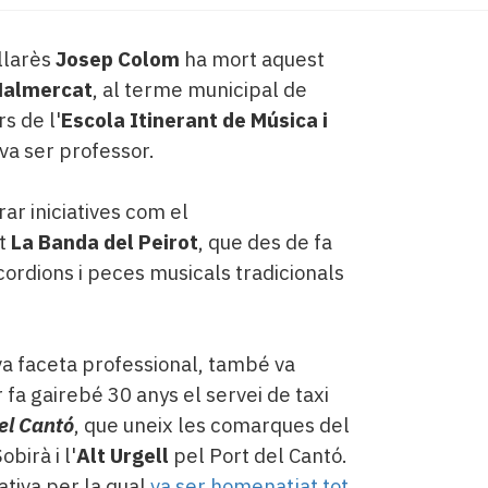
allarès
Josep Colom
ha mort aquest
almercat
, al terme municipal de
s de l'
Escola Itinerant de Música i
 va ser professor.
ar iniciatives com el
nt
La Banda del Peirot
, que des de fa
ordions i peces musicals tradicionals
va faceta professional, també va
 fa gairebé 30 anys el servei de taxi
el Cantó
, que uneix les comarques del
obirà i l'
Alt Urgell
pel Port del Cantó.
ativa per la qual
va ser homenatjat tot