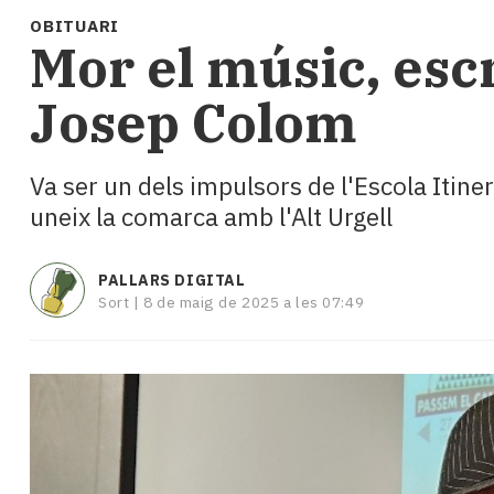
i
OBITUARI
turisme
Mor el músic, escr
Cultura
Esports
Josep Colom
Mai
tant!
TV
Va ser un dels impulsors de l'Escola Itine
i
uneix la comarca amb l'Alt Urgell
mitjans
El
temps
PALLARS DIGITAL
Reportatges
Sort |
8 de maig de 2025 a les 07:49
Entrevistes
Enquestes
A
escena!
Dis
la
teva!