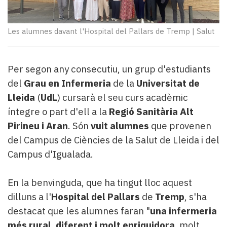
Subscriptors
La
newsletter
Les alumnes davant l'Hospital del Pallars de Tremp
|
Salut
del
Pallars
Contingut
Per segon any consecutiu, un grup d'estudiants
patrocinat
del
Grau en Infermeria
de la
Universitat de
Lo
més
Lleida
(
UdL
) cursarà el seu curs acadèmic
llegit...
íntegre o part d'ell a la
Regió Sanitària Alt
Editorial
Pirineu i Aran
. Són
vuit alumnes
que provenen
del Campus de Ciències de la Salut de Lleida i del
Campus d'Igualada.
En la benvinguda, que ha tingut lloc aquest
dilluns a l'
Hospital del Pallars
de
Tremp
, s'ha
destacat que les alumnes faran "
una infermeria
més rural, diferent i molt enriquidora
, molt