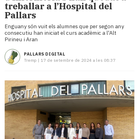
treballar a l’Hospital del
i
turisme
Pallars
Cultura
Enguany són vuit els alumnes que per segon any
Esports
consecutiu han iniciat el curs acadèmic a l'Alt
Mai
Pirineu i Aran
tant!
TV
PALLARS DIGITAL
i
Tremp |
17 de setembre de 2024 a les 08:37
mitjans
El
temps
Reportatges
Entrevistes
Enquestes
A
escena!
Dis
la
teva!