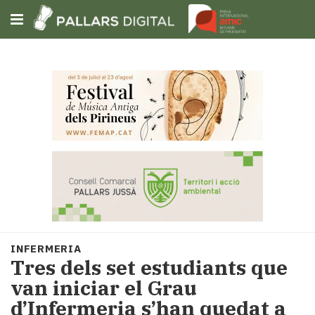
Subscriu-t'hi
Cerca
Portada
Opinió
Fem-
ho
fàcil
Successos
Societat
INFERMERIA
Política
Tres dels set estudiants que
i
van iniciar el Grau
municipis
d’Infermeria s’han quedat a
Economia