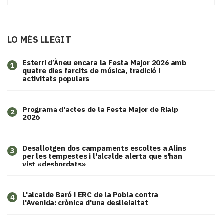
LO MÉS LLEGIT
Esterri d’Àneu encara la Festa Major 2026 amb
1
quatre dies farcits de música, tradició i
activitats populars
Programa d'actes de la Festa Major de Rialp
2
2026
​Desallotgen dos campaments escoltes a Alins
3
per les tempestes i l'alcalde alerta que s'han
vist «desbordats»
L'alcalde Baró i ERC de la Pobla contra
4
l'Avenida: crònica d'una deslleialtat