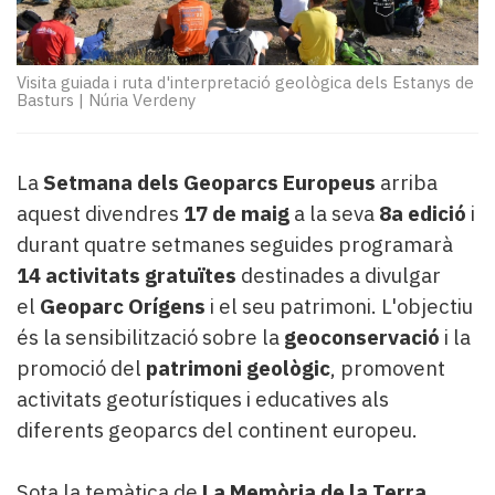
Subscriptors
La
newsletter
del
Visita guiada i ruta d'interpretació geològica dels Estanys de
Basturs
|
Núria Verdeny
Pallars
Contingut
patrocinat
La
Setmana dels Geoparcs Europeus
arriba
Lo
més
aquest divendres
17 de maig
a la seva
8a edició
i
llegit...
durant quatre setmanes seguides programarà
Editorial
14
activitats gratuïtes
destinades a divulgar
el
Geoparc Orígens
i el seu patrimoni. L'objectiu
és la sensibilització sobre la
geoconservació
i la
promoció del
patrimoni geològic
, promovent
activitats geoturístiques i educatives als
diferents geoparcs del continent europeu.
Sota la temàtica de
La Memòria de la Terra
,