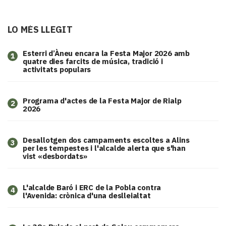
LO MÉS LLEGIT
Esterri d’Àneu encara la Festa Major 2026 amb
1
quatre dies farcits de música, tradició i
activitats populars
Programa d'actes de la Festa Major de Rialp
2
2026
​Desallotgen dos campaments escoltes a Alins
3
per les tempestes i l'alcalde alerta que s'han
vist «desbordats»
L'alcalde Baró i ERC de la Pobla contra
4
l'Avenida: crònica d'una deslleialtat