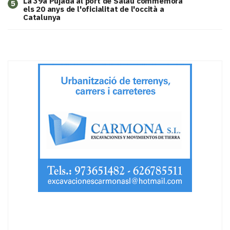
​La 39a Pujada al port de Salau commemora
5
els 20 anys de l'oficialitat de l'occità a
Catalunya