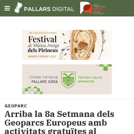
Subscriu-t'hi
Cerca
Portada
Opinió
Fem-
ho
fàcil
Successos
Societat
GEOPARC
Política
Arriba la 8a Setmana dels
i
Geoparcs Europeus amb
municipis
activitats gratuïtes al
Economia