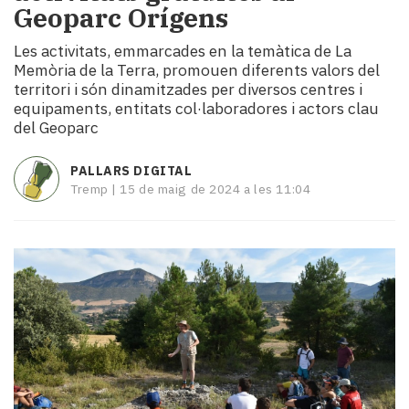
Geoparc Orígens
i
turisme
Les activitats, emmarcades en la temàtica de La
Cultura
Memòria de la Terra, promouen diferents valors del
Esports
territori i són dinamitzades per diversos centres i
Mai
equipaments, entitats col·laboradores i actors clau
tant!
del Geoparc
TV
i
PALLARS DIGITAL
mitjans
Tremp |
15 de maig de 2024 a les 11:04
El
temps
Reportatges
Entrevistes
Enquestes
A
escena!
Dis
la
teva!