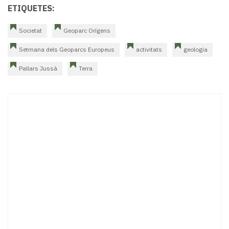
ETIQUETES:
Societat
Geoparc Orígens
Setmana dels Geoparcs Europeus
activitats
geologia
Pallars Jussà
Terra