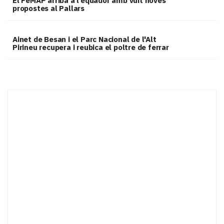
El FeMAP arriba a l’equador amb vuit noves
propostes al Pallars
Ainet de Besan i el Parc Nacional de l'Alt
Pirineu recupera i reubica el poltre de ferrar