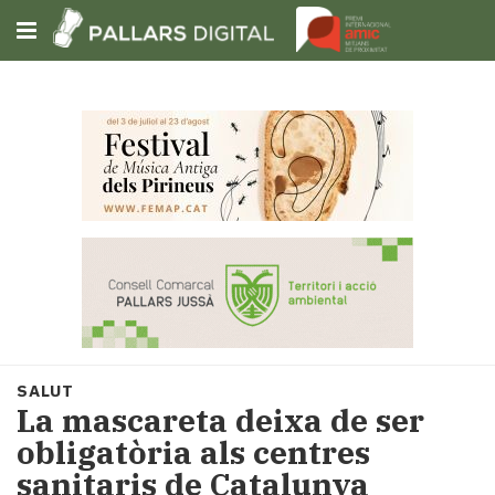
Subscriu-t'hi
Cerca
Portada
Opinió
Fem-
ho
fàcil
Successos
Societat
SALUT
Política
La mascareta deixa de ser
i
obligatòria als centres
municipis
sanitaris de Catalunya
Economia