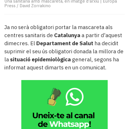
Una sanitària amb mascareta, en imatge d'arxiu
|
Europa
Subscriptors
Press / David Zorrakino
La
newsletter
del
Ja no serà obligatori portar la mascareta als
Pallars
Contingut
centres sanitaris de
Catalunya
a partir d'aquest
patrocinat
dimecres. El
Departament de Salut
ha decidit
Lo
suprimir el seu ús obligatori donada la millora de
més
la
situació
epidemiològica
general, segons ha
llegit...
informat aquest dimarts en un comunicat.
Editorial