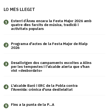
LO MÉS LLEGIT
Esterri d’Àneu encara la Festa Major 2026 amb
1
quatre dies farcits de música, tradició i
activitats populars
Programa d'actes de la Festa Major de Rialp
2
2026
​Desallotgen dos campaments escoltes a Alins
3
per les tempestes i l'alcalde alerta que s'han
vist «desbordats»
L'alcalde Baró i ERC de la Pobla contra
4
l'Avenida: crònica d'una deslleialtat
Fins a la punta de la P...A
5