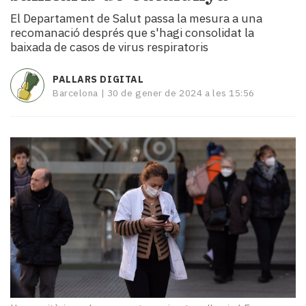
i
El Departament de Salut passa la mesura a una
turisme
recomanació després que s'hagi consolidat la
Cultura
baixada de casos de virus respiratoris
Esports
Mai
PALLARS DIGITAL
tant!
Barcelona |
30 de gener de 2024 a les 15:56
TV
i
mitjans
El
temps
Reportatges
Entrevistes
Enquestes
A
escena!
Dis
la
teva!